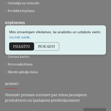
Garantija un remonts
Produkta kopšana
UZŅĒMUMS
Mēs izmantojam sīkdatnes, lai analizētu un uzlabotu vietni.
Par mums
.
Uzzināt vairāk
Kontakti
PIEKRĪTU
NORAIDU
Vietnes karte
Dāvanu kartes
Personalizēšana
Klientu apkalpošana
JAUNUMI!
Vienmēr pirmais uzziniet par mūsu jaunajiem
produktiem un īpašajiem piedāvājumiem!