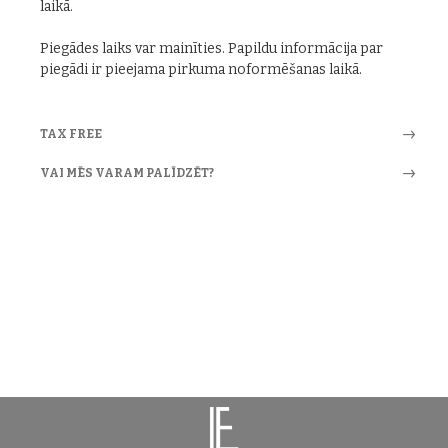
laikā.
Piegādes laiks var mainīties. Papildu informācija par
piegādi ir pieejama pirkuma noformēšanas laikā.
TAX FREE
VAI MĒS VARAM PALĪDZĒT?