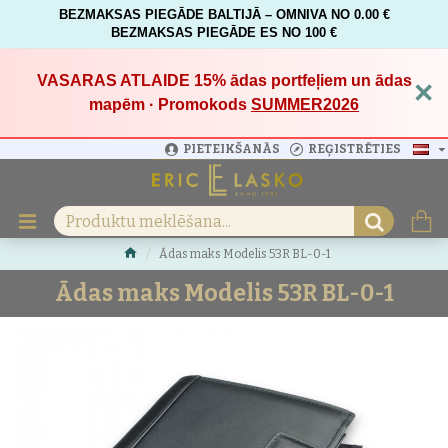
BEZMAKSAS PIEGĀDE BALTIJĀ – OMNIVA NO 0.00 €
BEZMAKSAS PIEGĀDE ES NO 100 €
VASARAS ATLAIDE 15%
ādas portfeļiem un ādas
×
mapēm · Promokods
SUMMER2026
PIETEIKŠANĀS
REĢISTRĒTIES
Ādas maks Modelis 53R BL-0-1
Ādas maks Modelis 53R BL-0-1