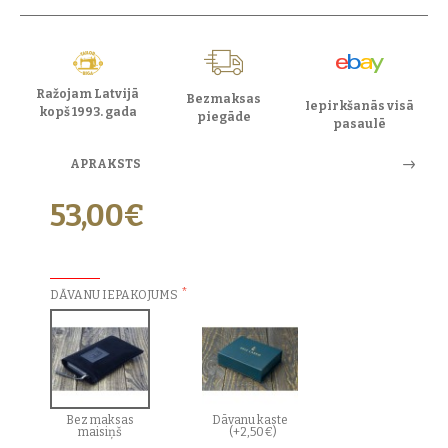
Ražojam Latvijā
Bezmaksas
Iepirkšanās visā
kopš 1993. gada
piegāde
pasaulē
APRAKSTS
53,00€
PAPILDU IZVĒLES:
DĀVANU IEPAKOJUMS
Bez maksas
Dāvanu kaste
maisiņš
(+2,50€)