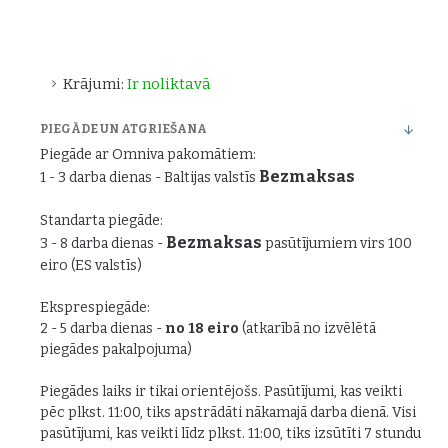
Krājumi:
Ir noliktavā
PIEGĀDE UN ATGRIEŠANA
Piegāde ar Omniva pakomātiem:
Bezmaksas
1 - 3 darba dienas - Baltijas valstīs
Standarta piegāde:
Bezmaksas
3 - 8 darba dienas -
pasūtījumiem virs 100
eiro (ES valstīs)
Eksprespiegāde:
2 - 5 darba dienas -
no 18 eiro
(atkarībā no izvēlētā
piegādes pakalpojuma)
Piegādes laiks ir tikai orientējošs. Pasūtījumi, kas veikti
pēc plkst. 11:00, tiks apstrādāti nākamajā darba dienā. Visi
pasūtījumi, kas veikti līdz plkst. 11:00, tiks izsūtīti 7 stundu