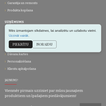
Garantija un remonts
Produkta kopšana
UZŅĒMUMS
Mēs izmantojam sīkdatnes, lai analizētu un uzlabotu vietni.
Par mums
.
Uzzināt vairāk
Kontakti
PIEKRĪTU
NORAIDU
Vietnes karte
Dāvanu kartes
Personalizēšana
Klientu apkalpošana
JAUNUMI!
Vienmēr pirmais uzziniet par mūsu jaunajiem
produktiem un īpašajiem piedāvājumiem!