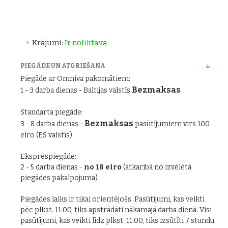
Krājumi:
Ir noliktavā
PIEGĀDE UN ATGRIEŠANA
Piegāde ar Omniva pakomātiem:
Bezmaksas
1 - 3 darba dienas - Baltijas valstīs
Standarta piegāde:
Bezmaksas
3 - 8 darba dienas -
pasūtījumiem virs 100
eiro (ES valstīs)
Eksprespiegāde:
2 - 5 darba dienas -
no 18 eiro
(atkarībā no izvēlētā
piegādes pakalpojuma)
Piegādes laiks ir tikai orientējošs. Pasūtījumi, kas veikti
pēc plkst. 11:00, tiks apstrādāti nākamajā darba dienā. Visi
pasūtījumi, kas veikti līdz plkst. 11:00, tiks izsūtīti 7 stundu