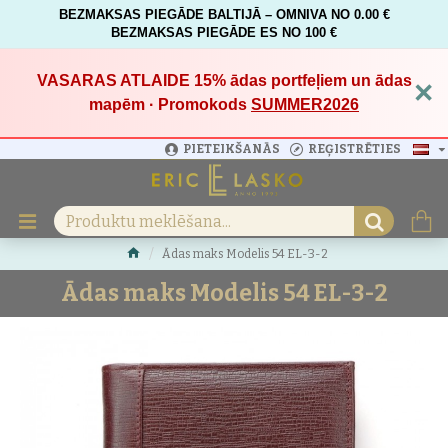
BEZMAKSAS PIEGĀDE BALTIJĀ – OMNIVA NO 0.00 €
BEZMAKSAS PIEGĀDE ES NO 100 €
VASARAS ATLAIDE 15%
ādas portfeļiem un ādas
×
mapēm · Promokods
SUMMER2026
PIETEIKŠANĀS
REĢISTRĒTIES
Ādas maks Modelis 54 EL-3-2
Ādas maks Modelis 54 EL-3-2