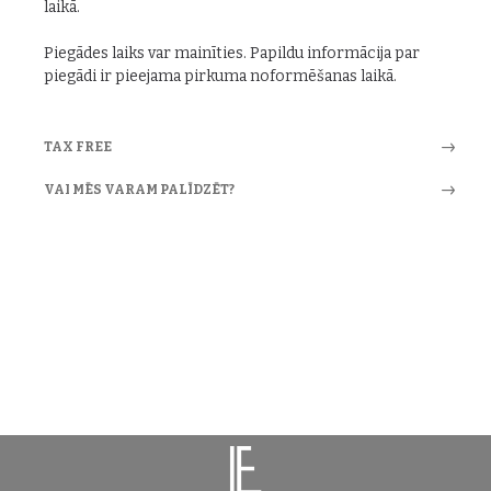
laikā.
Piegādes laiks var mainīties. Papildu informācija par
piegādi ir pieejama pirkuma noformēšanas laikā.
TAX FREE
VAI MĒS VARAM PALĪDZĒT?