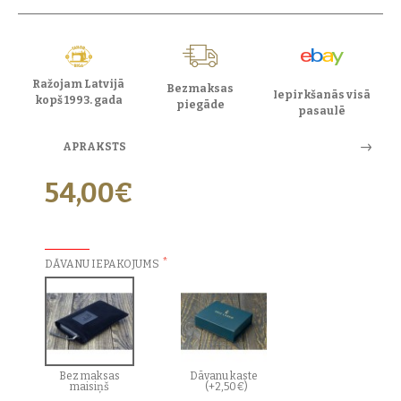
Ražojam Latvijā
Bezmaksas
Iepirkšanās visā
kopš 1993. gada
piegāde
pasaulē
APRAKSTS
54,00€
PAPILDU IZVĒLES:
DĀVANU IEPAKOJUMS
Bez maksas
Dāvanu kaste
maisiņš
(+2,50€)