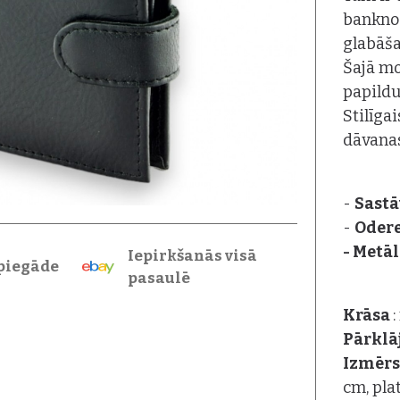
banknoš
glabāša
Šajā mo
papildu
Stilīga
dāvanas
-
Sastā
-
Oder
- Metāl
Iepirkšanās visā
piegāde
pasaulē
Krāsa
Pārkl
Izmēr
cm, pla