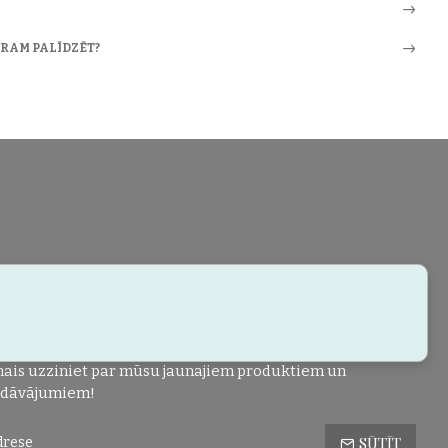
ARAM PALĪDZĒT?
ais uzziniet par mūsu jaunajiem produktiem un
edāvājumiem!
SŪTĪT