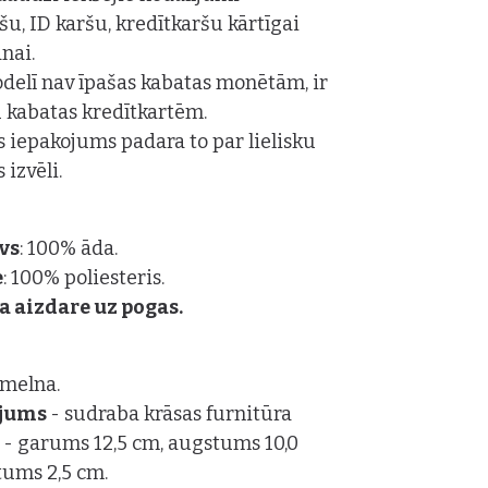
u, ID karšu, kredītkaršu kārtīgai
nai.
delī nav īpašas kabatas monētām, ir
 kabatas kredītkartēm.
is iepakojums padara to par lielisku
 izvēli.
vs
: 100% āda.
e
: 100% poliesteris.
a aizdare uz pogas.
: melna.
ājums
- sudraba krāsas furnitūra
s
- garums 12,5 cm, augstums 10,0
tums 2,5 cm.