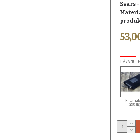
Svars
-
Materi
produk
53,0
PAPILDU I
DĀVANU I
Bez mak
maisi