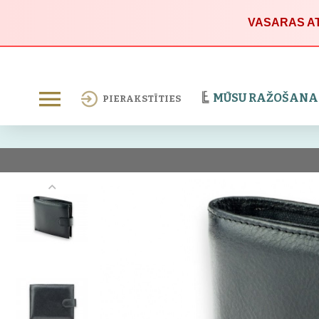
VASARAS AT
MŪSU RAŽOŠANA
PIERAKSTĪTIES