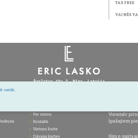
TAX FREE
VAI MĒS V
Šarlotes 18a-7, Rīga, Latvija
.
t vairāk
IJA
UZŅĒMUMS
JAUNUMI!
Vienmēr pirm
Par mums
īpašajiem pi
oteikumi
Kontakti
Vietnes karte
Dāvanu kartes