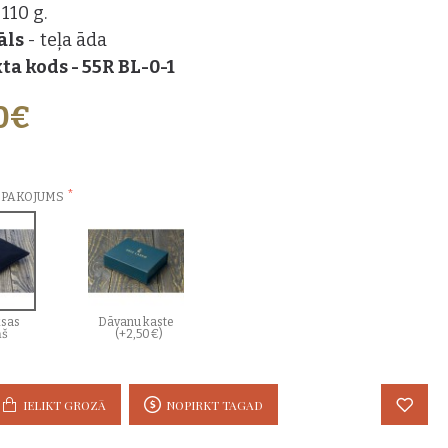
 110 g.
āls
- teļa āda
ta kods - 55R BL-0-1
0€
ZVĒLES:
EPAKOJUMS
sas
Dāvanu kaste
ņš
(+2,50€)
IELIKT GROZĀ
NOPIRKT TAGAD