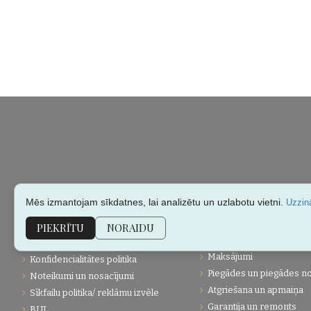
Mēs izmantojam sīkdatnes, lai analizētu un uzlabotu vietni.
Uzzinā
PIEKRĪTU
NORAIDU
KLIENTU APKALPOŠANA
PĀRDOŠANAS INFORMĀC
Maksājumi
Konfidencialitātes politika
Piegādes un piegādes n
Noteikumi un nosacījumi
Atgriešana un apmaiņa
Sīkfailu politika/ reklāmu izvēle
Garantija un remonts
BUJ