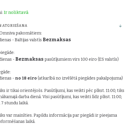
i:
Ir noliktavā
N ATGRIEŠANA
r Omniva pakomātiem:
Bezmaksas
dienas - Baltijas valstīs
piegāde:
Bezmaksas
 dienas -
pasūtījumiem virs 100 eiro (ES valstīs)
gāde:
 dienas -
no 18 eiro
(atkarībā no izvēlētā piegādes pakalpojuma)
ks ir tikai orientējošs. Pasūtījumi, kas veikti pēc plkst. 11:00, tiks
nākamajā darba dienā. Visi pasūtījumi, kas veikti līdz plkst. 11:00,
i 7 stundu laikā.
iks var mainīties. Papildu informācija par piegādi ir pieejama
formēšanas laikā.