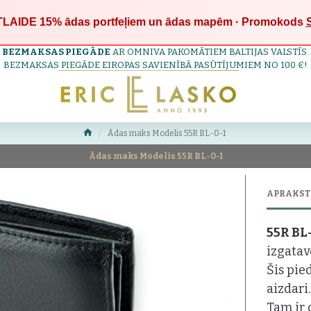
LAIDE 15%
ādas portfeļiem un ādas mapēm · Promokods
BEZMAKSAS PIEGĀDE
AR OMNIVA PAKOMĀTIEM BALTIJAS VALSTĪS.
BEZMAKSAS PIEGĀDE EIROPAS SAVIENĪBĀ PASŪTĪJUMIEM NO 100 €!
Ādas maks Modelis 55R BL-0-1
Ādas maks Modelis 55R BL-0-1
APRAKST
55R BL
izgatav
Šis pie
aizdari.
Tam ir 