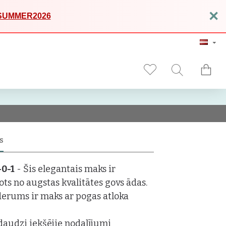
×
SUMMER2026
S
-0-1
- Šis elegantais maks ir
ots no augstas kvalitātes govs ādas.
derums ir maks ar pogas atloka
daudzi iekšējie nodalījumi