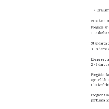
Krājum
PIEGĀDE U
Piegāde a
1 - 3 darba 
Standarta 
3 - 8 darba
Eksprespie
2 - 5 darba
Piegādes lai
apstrādāti 
tiks izsūtīt
Piegādes la
pirkuma no