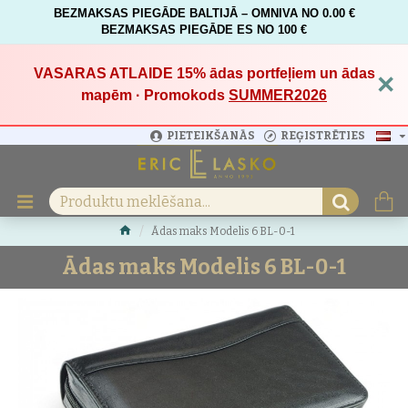
BEZMAKSAS PIEGĀDE BALTIJĀ – OMNIVA NO 0.00 €
BEZMAKSAS PIEGĀDE ES NO 100 €
VASARAS ATLAIDE 15%
ādas portfeļiem un ādas
×
mapēm · Promokods
SUMMER2026
PIETEIKŠANĀS
REĢISTRĒTIES
Ādas maks Modelis 6 BL-0-1
Ādas maks Modelis 6 BL-0-1