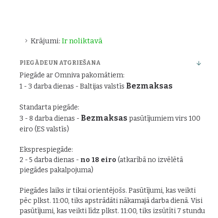
Krājumi:
Ir noliktavā
PIEGĀDE UN ATGRIEŠANA
Piegāde ar Omniva pakomātiem:
Bezmaksas
1 - 3 darba dienas - Baltijas valstīs
Standarta piegāde:
Bezmaksas
3 - 8 darba dienas -
pasūtījumiem virs 100
eiro (ES valstīs)
Eksprespiegāde:
2 - 5 darba dienas -
no 18 eiro
(atkarībā no izvēlētā
piegādes pakalpojuma)
Piegādes laiks ir tikai orientējošs. Pasūtījumi, kas veikti
pēc plkst. 11:00, tiks apstrādāti nākamajā darba dienā. Visi
pasūtījumi, kas veikti līdz plkst. 11:00, tiks izsūtīti 7 stundu