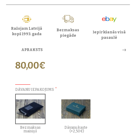
Ražojam Latvijā
Bezmaksas
Iepirkšanās visā
kopš 1993. gada
piegāde
pasaulē
APRAKSTS
80,00€
PAPILDU IZVĒLES:
DĀVANU IEPAKOJUMS
Bez maksas
Dāvanu kaste
maisiņš
(+2,50€)