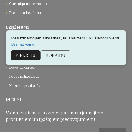
Garantija un remonts
Produkta kopšana
UZŅĒMUMS
Mēs izmantojam sīkdatnes, lai analizētu un uzlabotu vietni.
Par mums
.
Uzzināt vairāk
Kontakti
PIEKRĪTU
NORAIDU
Vietnes karte
Dāvanu kartes
Personalizēšana
Klientu apkalpošana
JAUNUMI!
Vienmēr pirmais uzziniet par mūsu jaunajiem
produktiem un īpašajiem piedāvājumiem!