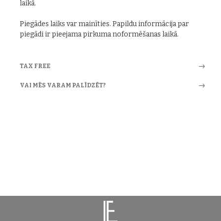
laikā.
Piegādes laiks var mainīties. Papildu informācija par
piegādi ir pieejama pirkuma noformēšanas laikā.
TAX FREE
VAI MĒS VARAM PALĪDZĒT?