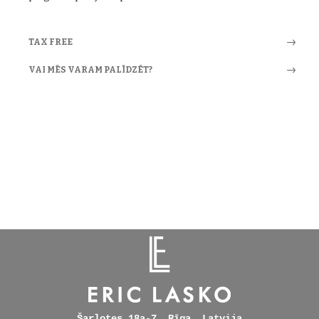
TAX FREE
VAI MĒS VARAM PALĪDZĒT?
Šarlotes 18a-7, Rīga, Latvija