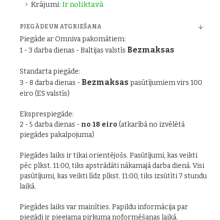
Krājumi:
Ir noliktavā
PIEGĀDE UN ATGRIEŠANA
Piegāde ar Omniva pakomātiem:
Bezmaksas
1 - 3 darba dienas - Baltijas valstīs
Standarta piegāde:
Bezmaksas
3 - 8 darba dienas -
pasūtījumiem virs 100
eiro (ES valstīs)
Eksprespiegāde:
2 - 5 darba dienas -
no 18 eiro
(atkarībā no izvēlētā
piegādes pakalpojuma)
Piegādes laiks ir tikai orientējošs. Pasūtījumi, kas veikti
pēc plkst. 11:00, tiks apstrādāti nākamajā darba dienā. Visi
pasūtījumi, kas veikti līdz plkst. 11:00, tiks izsūtīti 7 stundu
laikā.
Piegādes laiks var mainīties. Papildu informācija par
piegādi ir pieejama pirkuma noformēšanas laikā.