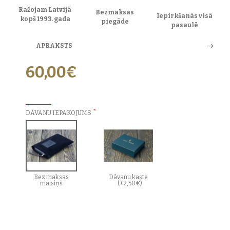
Ražojam Latvijā
Bezmaksas
Iepirkšanās visā
kopš 1993. gada
piegāde
pasaulē
APRAKSTS
60,00€
PAPILDU IZVĒLES:
DĀVANU IEPAKOJUMS
Bez maksas
Dāvanu kaste
maisiņš
(+2,50€)