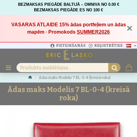
BEZMAKSAS PIEGĀDE BALTIJĀ – OMNIVA NO 0.00 €
BEZMAKSAS PIEGĀDE ES NO 100 €
VASARAS ATLAIDE 15%
ādas portfeļiem un ādas
×
mapēm · Promokods
SUMMER2026
PIETEIKŠANĀS
REĢISTRĒTIES
Ādas maks Modelis 7 BL-0-4 (kreisā roka)
Ādas maks Modelis 7 BL-0-4 (kreisā
roka)