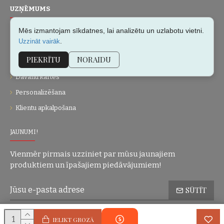
UZŅĒMUMS
Par mums
Mēs izmantojam sīkdatnes, lai analizētu un uzlabotu vietni.
.
Uzzināt vairāk
Kontakti
PIEKRĪTU
NORAIDU
Vietnes karte
Dāvanu kartes
Personalizēšana
Klientu apkalpošana
JAUNUMI!
Vienmēr pirmais uzziniet par mūsu jaunajiem
produktiem un īpašajiem piedāvājumiem!
SŪTĪT
Konfidencialitātes politika
Esmu iepazinies(-usies) ar sadaļu
un
IELIKT GROZĀ
piekrītu visiem minētajiem noteikumiem