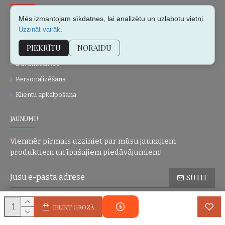
Par mums
Mēs izmantojam sīkdatnes, lai analizētu un uzlabotu vietni.
.
Uzzināt vairāk
Kontakti
PIEKRĪTU
NORAIDU
Vietnes karte
Dāvanu kartes
Personalizēšana
Klientu apkalpošana
JAUNUMI!
Vienmēr pirmais uzziniet par mūsu jaunajiem
produktiem un īpašajiem piedāvājumiem!
SŪTĪT
Konfidencialitātes politika
Esmu iepazinies(-usies) ar sadaļu
un
IELIKT GROZĀ
piekrītu visiem minētajiem noteikumiem