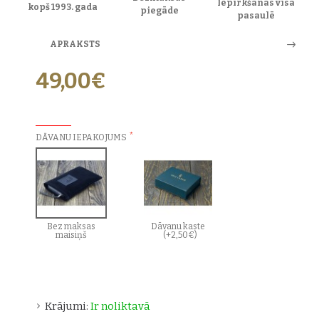
Iepirkšanās visā
kopš 1993. gada
piegāde
pasaulē
APRAKSTS
49,00€
PAPILDU IZVĒLES:
DĀVANU IEPAKOJUMS
Bez maksas
Dāvanu kaste
maisiņš
(+2,50€)
Krājumi:
Ir noliktavā