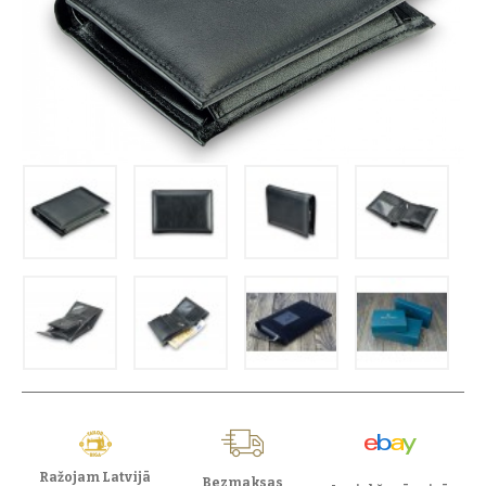
Ražojam Latvijā
Bezmaksas