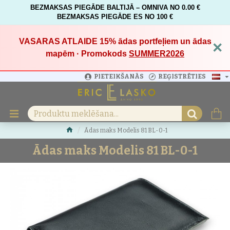
BEZMAKSAS PIEGĀDE BALTIJĀ – OMNIVA NO 0.00 €
BEZMAKSAS PIEGĀDE ES NO 100 €
VASARAS ATLAIDE 15%
ādas portfeļiem un ādas
×
mapēm · Promokods
SUMMER2026
PIETEIKŠANĀS
REĢISTRĒTIES
Ādas maks Modelis 81 BL-0-1
Ādas maks Modelis 81 BL-0-1