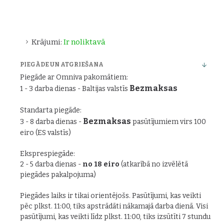
Krājumi:
Ir noliktavā
PIEGĀDE UN ATGRIEŠANA
Piegāde ar Omniva pakomātiem:
Bezmaksas
1 - 3 darba dienas - Baltijas valstīs
Standarta piegāde:
Bezmaksas
3 - 8 darba dienas -
pasūtījumiem virs 100
eiro (ES valstīs)
Eksprespiegāde:
2 - 5 darba dienas -
no 18 eiro
(atkarībā no izvēlētā
piegādes pakalpojuma)
Piegādes laiks ir tikai orientējošs. Pasūtījumi, kas veikti
pēc plkst. 11:00, tiks apstrādāti nākamajā darba dienā. Visi
pasūtījumi, kas veikti līdz plkst. 11:00, tiks izsūtīti 7 stundu