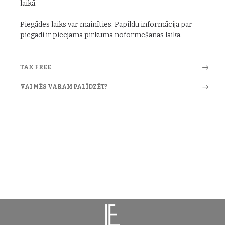
laikā.
Piegādes laiks var mainīties. Papildu informācija par
piegādi ir pieejama pirkuma noformēšanas laikā.
TAX FREE
VAI MĒS VARAM PALĪDZĒT?