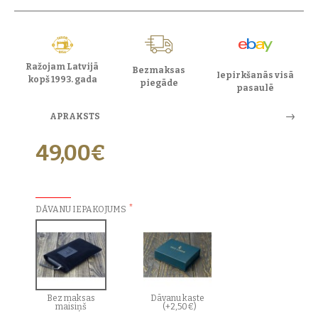
Ražojam Latvijā
Bezmaksas
Iepirkšanās visā
kopš 1993. gada
piegāde
pasaulē
APRAKSTS
49,00€
PAPILDU IZVĒLES:
DĀVANU IEPAKOJUMS
Bez maksas
Dāvanu kaste
maisiņš
(+2,50€)