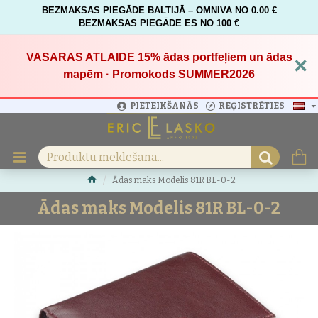
BEZMAKSAS PIEGĀDE BALTIJĀ – OMNIVA NO 0.00 €
BEZMAKSAS PIEGĀDE ES NO 100 €
VASARAS ATLAIDE 15%
ādas portfeļiem un ādas
×
mapēm · Promokods
SUMMER2026
PIETEIKŠANĀS
REĢISTRĒTIES
Ādas maks Modelis 81R BL-0-2
Ādas maks Modelis 81R BL-0-2