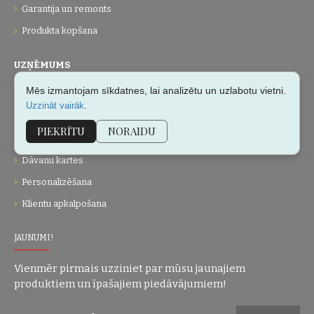
Garantija un remonts
Produkta kopšana
UZŅĒMUMS
Mēs izmantojam sīkdatnes, lai analizētu un uzlabotu vietni.
Par mums
.
Uzzināt vairāk
Kontakti
PIEKRĪTU
NORAIDU
Vietnes karte
Dāvanu kartes
Personalizēšana
Klientu apkalpošana
JAUNUMI!
Vienmēr pirmais uzziniet par mūsu jaunajiem
produktiem un īpašajiem piedāvājumiem!