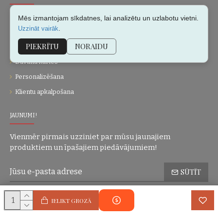
Par mums
Mēs izmantojam sīkdatnes, lai analizētu un uzlabotu vietni.
.
Uzzināt vairāk
Kontakti
PIEKRĪTU
NORAIDU
Vietnes karte
Dāvanu kartes
Personalizēšana
Klientu apkalpošana
JAUNUMI!
Vienmēr pirmais uzziniet par mūsu jaunajiem
produktiem un īpašajiem piedāvājumiem!
SŪTĪT
Konfidencialitātes politika
Esmu iepazinies(-usies) ar sadaļu
un
IELIKT GROZĀ
piekrītu visiem minētajiem noteikumiem