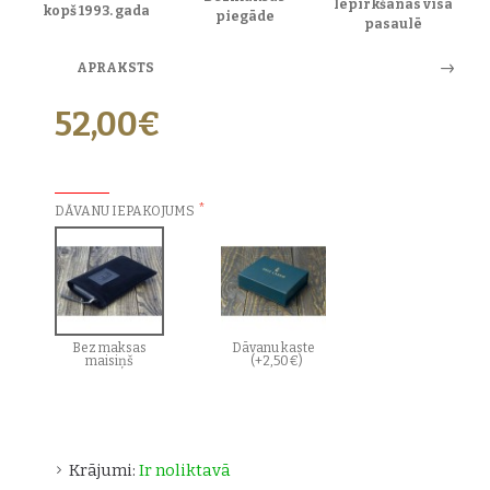
Iepirkšanās visā
kopš 1993. gada
piegāde
pasaulē
APRAKSTS
52,00€
PAPILDU IZVĒLES:
DĀVANU IEPAKOJUMS
Bez maksas
Dāvanu kaste
maisiņš
(+2,50€)
Krājumi:
Ir noliktavā