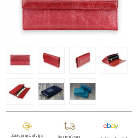
Ražojam Latvijā
Bezmaksas