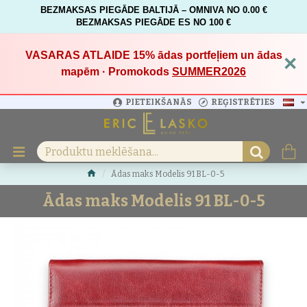
BEZMAKSAS PIEGĀDE BALTIJĀ – OMNIVA NO 0.00 €
BEZMAKSAS PIEGĀDE ES NO 100 €
VASARAS ATLAIDE 15%
ādas portfeļiem un ādas
×
mapēm · Promokods
SUMMER2026
PIETEIKŠANĀS
REĢISTRĒTIES
Ādas maks Modelis 91 BL-0-5
Ādas maks Modelis 91 BL-0-5