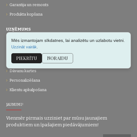
Garantija un remonts
Produkta kopšana
UZŅĒMUMS
Mēs izmantojam sīkdatnes, lai analizētu un uzlabotu vietni.
Par mums
.
Uzzināt vairāk
Kontakti
PIEKRĪTU
NORAIDU
Vietnes karte
Dāvanu kartes
Personalizēšana
Klientu apkalpošana
JAUNUMI!
Vienmēr pirmais uzziniet par mūsu jaunajiem
produktiem un īpašajiem piedāvājumiem!