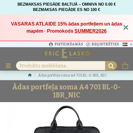
BEZMAKSAS PIEGĀDE BALTIJĀ – OMNIVA NO 0.00 €
BEZMAKSAS PIEGĀDE ES NO 100 €
VASARAS ATLAIDE 15%
ādas portfeļiem un ādas
×
mapēm · Promokods
SUMMER2026
PIETEIKŠANĀS
REĢISTRĒTIES
Ādas portfeļa soma A4 701 BL-0-1BR_NIC
Ādas portfeļa soma A4 701 BL-0-
1BR_NIC