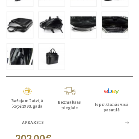
Ražojam Latvijā
Bezmaksas
Iepirkšanās visā
kopš 1993. gada
piegāde
pasaulē
APRAKSTS
202,00€