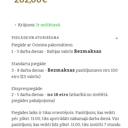
Krājumi:
Ir noliktavā
PIEGĀDE UN ATGRIEŠANA
Piegāde ar Omniva pakomātiem:
Bezmaksas
1 - 3 darba dienas - Baltijas valstīs
Standarta piegāde:
Bezmaksas
3 - 8 darba dienas -
pasūtījumiem virs 100
eiro (ES valstīs)
Eksprespiegāde:
2 - 5 darba dienas -
no 18 eiro
(atkarībā no izvēlētā
piegādes pakalpojuma)
Piegādes laiks ir tikai orientējošs. Pasūtījumi, kas veikti
pēc plkst. 11:00, tiks apstrādāti nākamajā darba dienā. Visi
pasūtījumi, kas veikti līdz plkst. 11:00, tiks izsūtīti 7 stundu