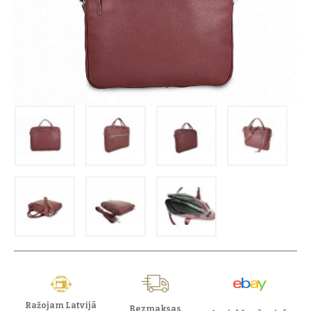
Ražojam Latvijā
Bezmaksas