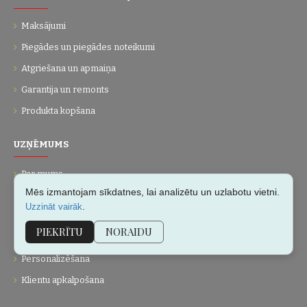
Maksājumi
Piegādes un piegādes noteikumi
Atgriešana un apmaiņa
Garantija un remonts
Produkta kopšana
UZŅĒMUMS
Par mums
Mēs izmantojam sīkdatnes, lai analizētu un uzlabotu vietni.
Kontakti
.
Uzzināt vairāk
Vietnes karte
PIEKRĪTU
NORAIDU
Dāvanu kartes
Personalizēšana
Klientu apkalpošana