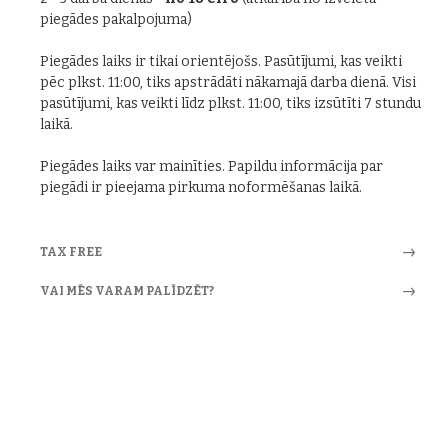
piegādes pakalpojuma)
Piegādes laiks ir tikai orientējošs. Pasūtījumi, kas veikti
pēc plkst. 11:00, tiks apstrādāti nākamajā darba dienā. Visi
pasūtījumi, kas veikti līdz plkst. 11:00, tiks izsūtīti 7 stundu
laikā.
Piegādes laiks var mainīties. Papildu informācija par
piegādi ir pieejama pirkuma noformēšanas laikā.
TAX FREE
VAI MĒS VARAM PALĪDZĒT?