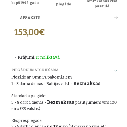
Iepirkšanās visā
kopš 1993. gada
piegāde
pasaulē
APRAKSTS
153,00€
Krājumi:
Ir noliktavā
PIEGĀDE UN ATGRIEŠANA
Piegāde ar Omniva pakomātiem:
Bezmaksas
1 - 3 darba dienas - Baltijas valstīs
Standarta piegāde:
Bezmaksas
3 - 8 darba dienas -
pasūtījumiem virs 100
eiro (ES valstīs)
Eksprespiegāde:
2 - 5 darba dienas -
no 18 eiro
(atkarībā no izvēlētā