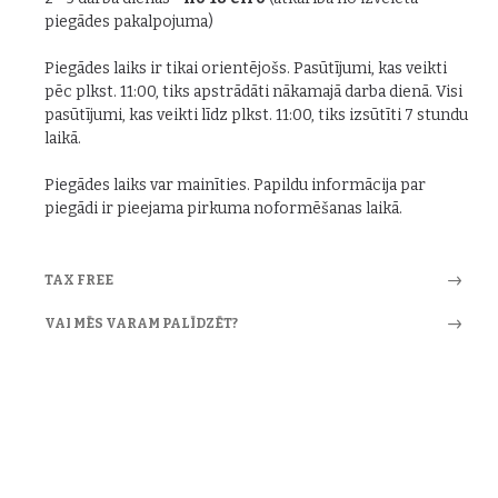
piegādes pakalpojuma)
Piegādes laiks ir tikai orientējošs. Pasūtījumi, kas veikti
pēc plkst. 11:00, tiks apstrādāti nākamajā darba dienā. Visi
pasūtījumi, kas veikti līdz plkst. 11:00, tiks izsūtīti 7 stundu
laikā.
Piegādes laiks var mainīties. Papildu informācija par
piegādi ir pieejama pirkuma noformēšanas laikā.
TAX FREE
VAI MĒS VARAM PALĪDZĒT?