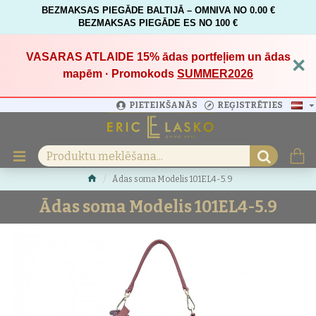
BEZMAKSAS PIEGĀDE BALTIJĀ – OMNIVA NO 0.00 €
BEZMAKSAS PIEGĀDE ES NO 100 €
VASARAS ATLAIDE 15%
ādas portfeļiem un ādas
×
mapēm · Promokods
SUMMER2026
PIETEIKŠANĀS
REĢISTRĒTIES
Ādas soma Modelis 101EL4-5.9
Ādas soma Modelis 101EL4-5.9