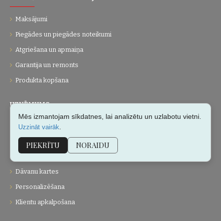
Maksājumi
Piegādes un piegādes noteikumi
Atgriešana un apmaiņa
Garantija un remonts
Produkta kopšana
UZŅĒMUMS
Mēs izmantojam sīkdatnes, lai analizētu un uzlabotu vietni.
Par mums
.
Uzzināt vairāk
Kontakti
PIEKRĪTU
NORAIDU
Vietnes karte
Dāvanu kartes
Personalizēšana
Klientu apkalpošana