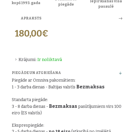
Iepirkšanās visā
kopš 1993. gada
piegāde
pasaulē
APRAKSTS
180,00€
Krājumi:
Ir noliktavā
PIEGĀDE UN ATGRIEŠANA
Piegāde ar Omniva pakomātiem:
Bezmaksas
1 - 3 darba dienas - Baltijas valstīs
Standarta piegāde:
Bezmaksas
3 - 8 darba dienas -
pasūtījumiem virs 100
eiro (ES valstīs)
Eksprespiegāde:
2 - 5 darba dienas -
no 18 eiro
(atkarībā no izvēlētā