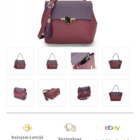
Ražojam Latvijā
Bezmaksas