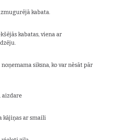
izmugurējā kabata.
ekšējās kabatas, viena ar
ēdzēju.
 noņemama siksna, ko var nēsāt pār
 aizdare
a kājiņas ar smaili