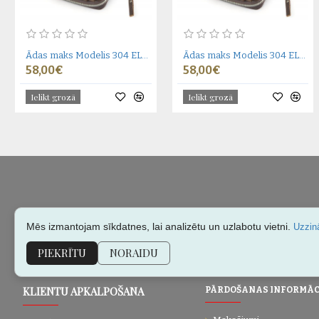
Ādas maks Modelis 304 EL-4-2_NIC
Ādas maks Modelis 304 EL-4-2_NIC
58,00€
58,00€
Ielikt grozā
Ielikt grozā
Mēs izmantojam sīkdatnes, lai analizētu un uzlabotu vietni.
Uzzinā
PIEKRĪTU
NORAIDU
KLIENTU APKALPOŠANA
PĀRDOŠANAS INFORMĀC