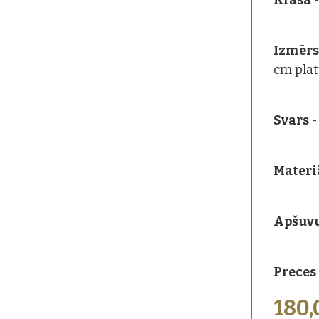
Krāsa
-
Izmēr
cm pla
Svars
-
Materiā
Apšuv
Preces
180