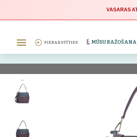
VASARAS AT
MŪSU RAŽOŠANA
PIERAKSTĪTIES