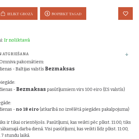
IELIKT GROZĀ
NOPIRKT TAGAD
i:
Ir noliktavā
N ATGRIEŠANA
r Omniva pakomātiem:
Bezmaksas
dienas - Baltijas valstīs
piegāde:
Bezmaksas
 dienas -
pasūtījumiem virs 100 eiro (ES valstīs)
gāde:
 dienas -
no 18 eiro
(atkarībā no izvēlētā piegādes pakalpojuma)
ks ir tikai orientējošs. Pasūtījumi, kas veikti pēc plkst. 11:00, tiks
nākamajā darba dienā. Visi pasūtījumi, kas veikti līdz plkst. 11:00,
i 7 stundu laikā.