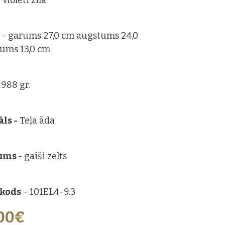
 violeti zila
s
- garums 27,0 cm augstums 24,0
tums 13,0 cm
 988 gr.
ls -
Teļa āda
ums -
gaiši zelts
 kods
- 101EL4-9.3
,00€