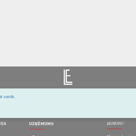
.
t vairāk
Šarlotes 18a-7, Rīga, Latvija
IJA
UZŅĒMUMS
JAUNUMI!