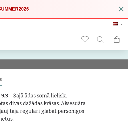
×
SUMMER2026
S
-9.3
- Šajā ādas somā lieliski
tas divas dažādas krāsas. Aksesuāra
ļauj tajā regulāri glabāt personīgos
metus.