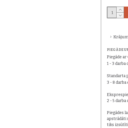
Krājum
PIEGĀDE U
Piegāde a
1 - 3 darba 
Standarta 
3 - 8 darba
Eksprespie
2 - 5 darba
Piegādes lai
apstrādāti 
tiks izsūtīt