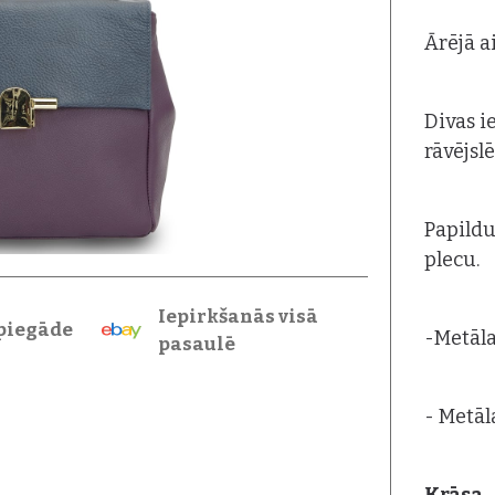
Ārējā a
Divas i
rāvējsl
Papildu
plecu.
Iepirkšanās visā
piegāde
-Metāla
pasaulē
- Metāl