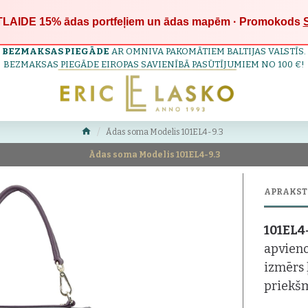
LAIDE 15%
ādas portfeļiem un ādas mapēm · Promokods
BEZMAKSAS PIEGĀDE
AR OMNIVA PAKOMĀTIEM BALTIJAS VALSTĪS.
BEZMAKSAS PIEGĀDE EIROPAS SAVIENĪBĀ PASŪTĪJUMIEM NO 100 €!
Ādas soma Modelis 101EL4-9.3
Ādas soma Modelis 101EL4-9.3
APRAKST
101EL4
apvieno
izmērs 
priekš