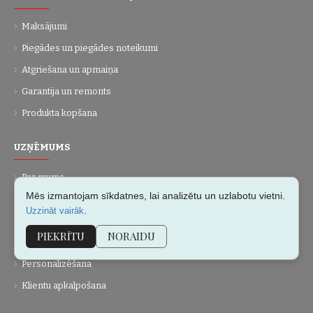
Maksājumi
Piegādes un piegādes noteikumi
Atgriešana un apmaiņa
Garantija un remonts
Produkta kopšana
UZŅĒMUMS
Par mums
Mēs izmantojam sīkdatnes, lai analizētu un uzlabotu vietni.
Kontakti
.
Uzzināt vairāk
Vietnes karte
PIEKRĪTU
NORAIDU
Dāvanu kartes
Personalizēšana
Klientu apkalpošana