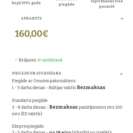
Iepirkšanās visā
kopš 1993. gada
piegāde
pasaulē
APRAKSTS
160,00€
Krājumi:
Ir noliktavā
PIEGĀDE UN ATGRIEŠANA
Piegāde ar Omniva pakomātiem:
Bezmaksas
1 - 3 darba dienas - Baltijas valstīs
Standarta piegāde:
Bezmaksas
3 - 8 darba dienas -
pasūtījumiem virs 100
eiro (ES valstīs)
Eksprespiegāde:
2 - 5 darba dienas -
no 18 eiro
(atkarībā no izvēlētā