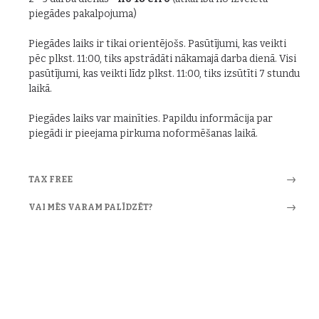
piegādes pakalpojuma)
Piegādes laiks ir tikai orientējošs. Pasūtījumi, kas veikti
pēc plkst. 11:00, tiks apstrādāti nākamajā darba dienā. Visi
pasūtījumi, kas veikti līdz plkst. 11:00, tiks izsūtīti 7 stundu
laikā.
Piegādes laiks var mainīties. Papildu informācija par
piegādi ir pieejama pirkuma noformēšanas laikā.
TAX FREE
VAI MĒS VARAM PALĪDZĒT?