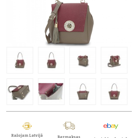
Ražojam Latvijā
Bezmaksas