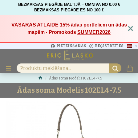
BEZMAKSAS PIEGĀDE BALTIJĀ – OMNIVA NO 0.00 €
BEZMAKSAS PIEGĀDE ES NO 100 €
VASARAS ATLAIDE 15%
ādas portfeļiem un ādas
×
mapēm · Promokods
SUMMER2026
PIETEIKŠANĀS
REĢISTRĒTIES
Ādas soma Modelis 102EL4-7.5
Ādas soma Modelis 102EL4-7.5