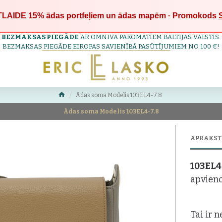
LAIDE 15%
ādas portfeļiem un ādas mapēm · Promokods
BEZMAKSAS PIEGĀDE
AR OMNIVA PAKOMĀTIEM BALTIJAS VALSTĪS.
BEZMAKSAS PIEGĀDE EIROPAS SAVIENĪBĀ PASŪTĪJUMIEM NO 100 €!
Ādas soma Modelis 103EL4-7.8
Ādas soma Modelis 103EL4-7.8
APRAKST
1
03EL4
apvieno
Tai ir 