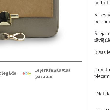
tai būt
Aksesuā
personī
Ārējā a
rāvējsl
Divas i
Papildu
Iepirkšanās visā
piegāde
plecam
pasaulē
-Metāla