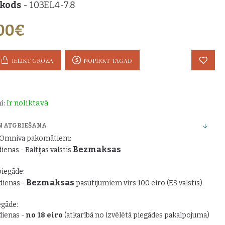
 kods
- 103EL4-7.8
,00€
IELIKT GROZĀ
NOPIRKT TAGAD
i:
Ir noliktavā
N ATGRIEŠANA
r Omniva pakomātiem:
Bezmaksas
dienas - Baltijas valstīs
piegāde:
Bezmaksas
 dienas -
pasūtījumiem virs 100 eiro (ES valstīs)
gāde:
 dienas -
no 18 eiro
(atkarībā no izvēlētā piegādes pakalpojuma)