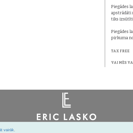
Piegādes lai
apstrādāti 
tiks izsūtīt
Piegādes la
pirkuma no
TAX FREE
VAI MĒS V
Šarlotes 18a-7, Rīga, Latvija
.
t vairāk