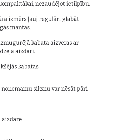
 kompaktākai, nezaudējot ietilpību.
ra izmērs ļauj regulāri glabāt
gās mantas.
izmugurējā kabata aizveras ar
ēdzēja aizdari.
ekšējās kabatas.
 noņemamu siksnu var nēsāt pāri
.
 aizdare