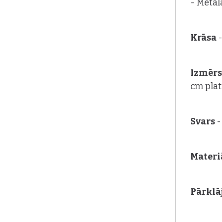
- Metāl
Krāsa
Izmēr
cm pla
Svars
-
Materiā
Pārklā