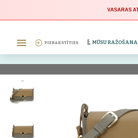
VASARAS AT
MŪSU RAŽOŠANA
PIERAKSTĪTIES