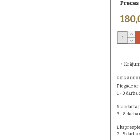
Preces
180
Krājum
PIEGĀDE U
Piegāde a
1 - 3 darba 
Standarta 
3 - 8 darba
Eksprespie
2 - 5 darba