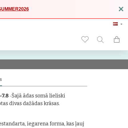
×
SUMMER2026
S
-7.8
Šajā ādas somā lieliski
-
tas divas dažādas krāsas.
nestandarta, iegarena forma, kas ļauj