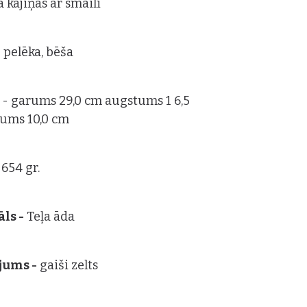
a kājiņas ar smaili
- pelēka, bēša
s
- garums 29,0 cm augstums 1 6,5
tums 10,0 cm
 654 gr.
ls -
Teļa āda
jums -
gaiši zelts