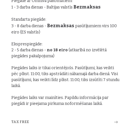
Piegāde ar Omniva pakomātiem:
Bezmaksas
1 - 3 darba dienas - Baltijas valstīs
Standarta piegāde:
Bezmaksas
3 - 8 darba dienas -
pasūtījumiem virs 100
eiro (ES valstīs)
Eksprespiegāde:
2 - 5 darba dienas -
no 18 eiro
(atkarībā no izvēlētā
piegādes pakalpojuma)
Piegādes laiks ir tikai orientējošs. Pasūtījumi, kas veikti
pēc plkst. 11:00, tiks apstrādāti nākamajā darba dienā. Visi
pasūtījumi, kas veikti līdz plkst. 11:00, tiks izsūtīti 7 stundu
laikā.
Piegādes laiks var mainīties. Papildu informācija par
piegādi ir pieejama pirkuma noformēšanas laikā.
TAX FREE