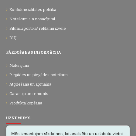
Konfidencialitātes politika
Noteikumi un nosacījumi
Sīkfailu politika/ reklāmu izvēle
BUJ
PĀRDOŠANAS INFORMĀCIJA
Maksājumi
Piegādes un piegādes noteikumi
Atgriešana un apmaiņa
Garantija un remonts
Produkta kopšana
UZŅĒMUMS
Par mums
Mēs izmantojam sīkdatnes, lai analizētu un uzlabotu vietni.