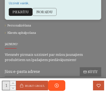
.
Uzzināt vairāk
Kontakti
Vietnes karte
PIEKRĪTU
NORAIDU
Dāvanu kartes
Personalizēšana
Klientu apkalpošana
JAUNUMI!
Vienmēr pirmais uzziniet par mūsu jaunajiem
produktiem un īpašajiem piedāvājumiem!
SŪTĪT
Konfidencialitātes politika
Esmu iepazinies(-usies) ar sadaļu
un
IELIKT GROZĀ
piekrītu visiem minētajiem noteikumiem
Autortiesības © 2004-2025 Eric Lasko. Visas tiesības aizsargātas.