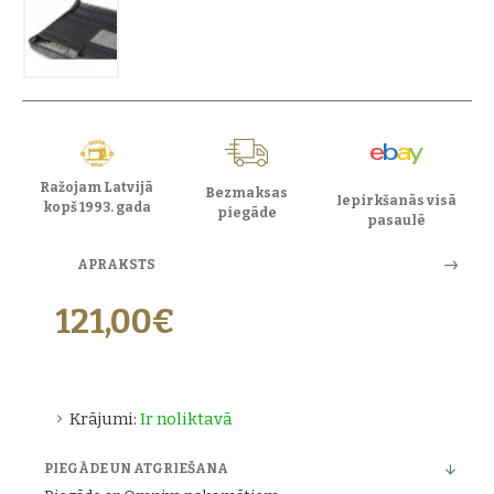
Ražojam Latvijā
Bezmaksas
Iepirkšanās visā
kopš 1993. gada
piegāde
pasaulē
APRAKSTS
121,00€
Krājumi:
Ir noliktavā
PIEGĀDE UN ATGRIEŠANA