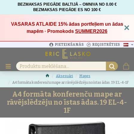
BEZMAKSAS PIEGĀDE BALTIJĀ – OMNIVA NO 0.00 €
BEZMAKSAS PIEGĀDE ES NO 100 €
VASARAS ATLAIDE 15%
ādas portfeļiem un ādas
×
mapēm · Promokods
SUMMER2026
PIETEIKŠANĀS
REĢISTRĒTIES
Aksesuāri
Mapes
A4 formāta konferenču mape ar rāvējslēdzēju no īstas ādas. 19 EL-4-1F
A4 formāta konferenču mape ar
rāvējslēdzēju no īstas ādas. 19 EL-4-
1F