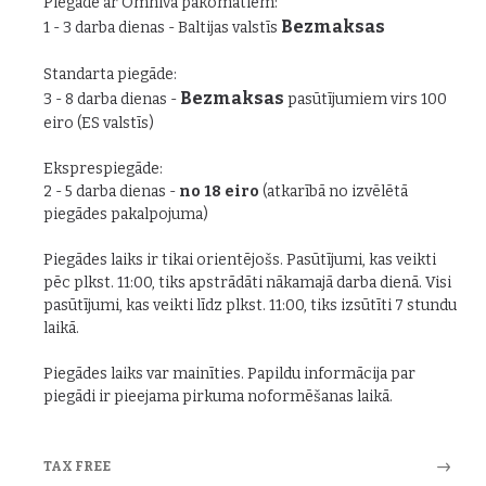
Piegāde ar Omniva pakomātiem:
Bezmaksas
1 - 3 darba dienas - Baltijas valstīs
Standarta piegāde:
Bezmaksas
3 - 8 darba dienas -
pasūtījumiem virs 100
eiro (ES valstīs)
Eksprespiegāde:
2 - 5 darba dienas -
no 18 eiro
(atkarībā no izvēlētā
piegādes pakalpojuma)
Piegādes laiks ir tikai orientējošs. Pasūtījumi, kas veikti
pēc plkst. 11:00, tiks apstrādāti nākamajā darba dienā. Visi
pasūtījumi, kas veikti līdz plkst. 11:00, tiks izsūtīti 7 stundu
laikā.
Piegādes laiks var mainīties. Papildu informācija par
piegādi ir pieejama pirkuma noformēšanas laikā.
TAX FREE