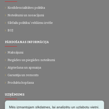
Konfidencialitātes politika
Noteikumi un nosacījumi
Sīkfailu politika/ reklāmu izvēle
BUJ
PĀRDOŠANAS INFORMĀCIJA
Maksājumi
Piegādes un piegādes noteikumi
Atgriešana un apmaiņa
Garantija un remonts
Produkta kopšana
UZŅĒMUMS
Par mums
Mēs izmantojam sīkdatnes, lai analizētu un uzlabotu vietni.