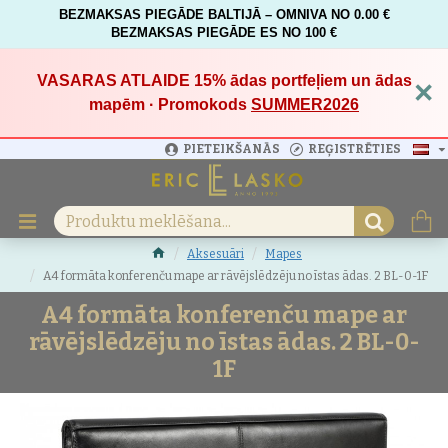
BEZMAKSAS PIEGĀDE BALTIJĀ – OMNIVA NO 0.00 €
BEZMAKSAS PIEGĀDE ES NO 100 €
VASARAS ATLAIDE 15%
ādas portfeļiem un ādas
×
mapēm · Promokods
SUMMER2026
PIETEIKŠANĀS
REĢISTRĒTIES
Aksesuāri
Mapes
A4 formāta konferenču mape ar rāvējslēdzēju no īstas ādas. 2 BL-0-1F
A4 formāta konferenču mape ar
rāvējslēdzēju no īstas ādas. 2 BL-0-
1F