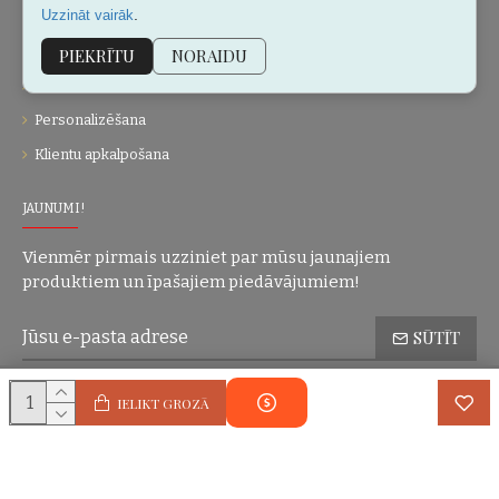
.
Uzzināt vairāk
Kontakti
Vietnes karte
PIEKRĪTU
NORAIDU
Dāvanu kartes
Personalizēšana
Klientu apkalpošana
JAUNUMI!
Vienmēr pirmais uzziniet par mūsu jaunajiem
produktiem un īpašajiem piedāvājumiem!
SŪTĪT
Konfidencialitātes politika
Esmu iepazinies(-usies) ar sadaļu
un
IELIKT GROZĀ
piekrītu visiem minētajiem noteikumiem
Autortiesības © 2004-2025 Eric Lasko. Visas tiesības aizsargātas.