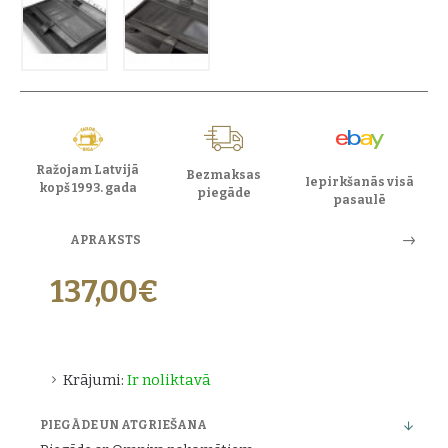
Ražojam Latvijā
Bezmaksas
Iepirkšanās visā
kopš 1993. gada
piegāde
pasaulē
APRAKSTS
137,00€
Krājumi:
Ir noliktavā
PIEGĀDE UN ATGRIEŠANA