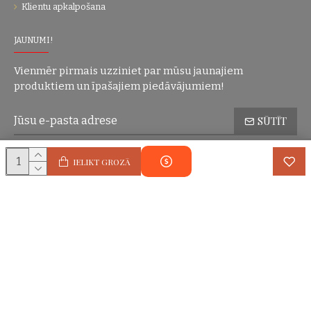
Klientu apkalpošana
JAUNUMI!
Vienmēr pirmais uzziniet par mūsu jaunajiem
produktiem un īpašajiem piedāvājumiem!
SŪTĪT
Konfidencialitātes politika
Esmu iepazinies(-usies) ar sadaļu
un
IELIKT GROZĀ
piekrītu visiem minētajiem noteikumiem
Autortiesības © 2004-2025 Eric Lasko. Visas tiesības aizsargātas.