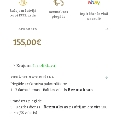
Ražojam Latvijā
Bezmaksas
Iepirkšanās visā
kopš 1993. gada
piegāde
pasaulē
APRAKSTS
155,00€
Krājumi:
Ir noliktavā
PIEGĀDE UN ATGRIEŠANA
Piegāde ar Omniva pakomātiem:
Bezmaksas
1 - 3 darba dienas - Baltijas valstīs
Standarta piegāde:
Bezmaksas
3 - 8 darba dienas -
pasūtījumiem virs 100
eiro (ES valstīs)