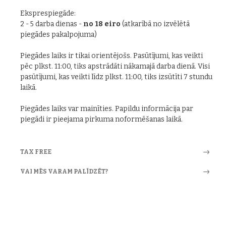
Eksprespiegāde:
2 - 5 darba dienas -
no 18 eiro
(atkarībā no izvēlētā
piegādes pakalpojuma)
Piegādes laiks ir tikai orientējošs. Pasūtījumi, kas veikti
pēc plkst. 11:00, tiks apstrādāti nākamajā darba dienā. Visi
pasūtījumi, kas veikti līdz plkst. 11:00, tiks izsūtīti 7 stundu
laikā.
Piegādes laiks var mainīties. Papildu informācija par
piegādi ir pieejama pirkuma noformēšanas laikā.
TAX FREE
VAI MĒS VARAM PALĪDZĒT?