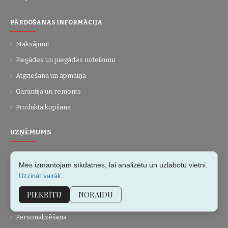
PĀRDOŠANAS INFORMĀCIJA
Maksājumi
Piegādes un piegādes noteikumi
Atgriešana un apmaiņa
Garantija un remonts
Produkta kopšana
UZŅĒMUMS
Par mums
Mēs izmantojam sīkdatnes, lai analizētu un uzlabotu vietni.
Kontakti
.
Uzzināt vairāk
Vietnes karte
PIEKRĪTU
NORAIDU
Dāvanu kartes
Personalizēšana