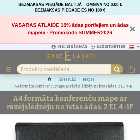
BEZMAKSAS PIEGĀDE BALTIJĀ – OMNIVA NO 0.00 €
BEZMAKSAS PIEGĀDE ES NO 100 €
VASARAS ATLAIDE 15%
ādas portfeļiem un ādas
×
mapēm · Promokods
SUMMER2026
PIETEIKŠANĀS
REĢISTRĒTIES
Aksesuāri
Mapes
A4 formāta konferenču mape ar rāvējslēdzēju no īstas ādas. 2 EL 4-1F
A4 formāta konferenču mape ar
rāvējslēdzēju no īstas ādas. 2 EL 4-1F