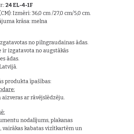
r.:
24 EL-4-1F
(CM): Izmēri: 36,0 cm /27,0 cm/5,0 cm.
ājuma krāsa: melna
zgatavotas no pilngraudainas ādas.
 ir izgatavota no augstākās
tes ādas.
Latvijā.
s produkta īpašības:
pdare:
 aizveras ar rāvējslēdzēju.
ē:
umentu nodalījums, plakanas
, vairākas kabatas vizītkartēm un