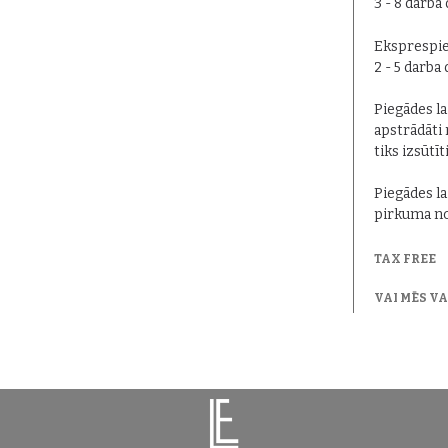
3 - 8 darba
Eksprespie
2 - 5 darba
Piegādes lai
apstrādāti 
tiks izsūtīt
Piegādes la
pirkuma no
TAX FREE
VAI MĒS V