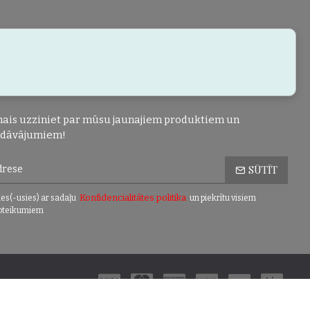
ais uzziniet par mūsu jaunajiem produktiem un
edāvājumiem!
SŪTĪT
Konfidencialitātes politika
es(-usies) ar sadaļu
un piekrītu visiem
oteikumiem