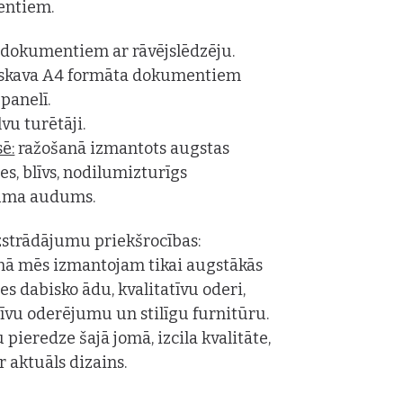
ntiem.
dokumentiem ar rāvējslēdzēju.
 skava A4 formāta dokumentiem
 panelī.
vu turētāji.
ē:
ražošanā izmantots augstas
tes, blīvs, nodilumizturīgs
uma audums.
strādājumu priekšrocības:
nā mēs izmantojam tikai augstākās
tes dabisko ādu, kvalitatīvu oderi,
tīvu oderējumu un stilīgu furnitūru.
 pieredze šajā jomā, izcila kvalitāte,
 aktuāls dizains.