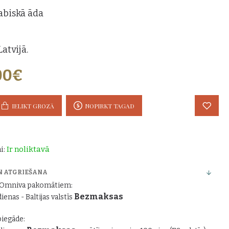
abiskā āda
atvijā.
00€
IELIKT GROZĀ
NOPIRKT TAGAD
i:
Ir noliktavā
N ATGRIEŠANA
r Omniva pakomātiem:
Bezmaksas
dienas - Baltijas valstīs
piegāde: