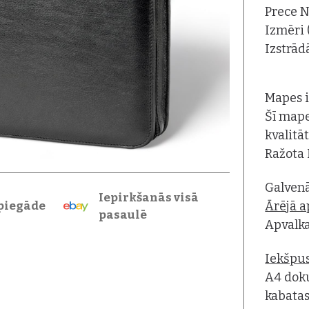
Prece N
Izmēri 
Izstrād
Mapes i
Šī mape
kvalitā
Ražota 
Galvenā
Iepirkšanās visā
Ārējā a
piegāde
pasaulē
Apvalka
Iekšpus
A4 dok
kabatas