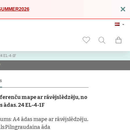
×
SUMMER2026
24 EL-4-1F
F
S
ferenču mape ar rāvējslēdzēju, no
s ādas.
24 EL-4-1F
ums: A4 ādas mape ar rāvējslēdzēju
.
ls:Pilngraudaina āda