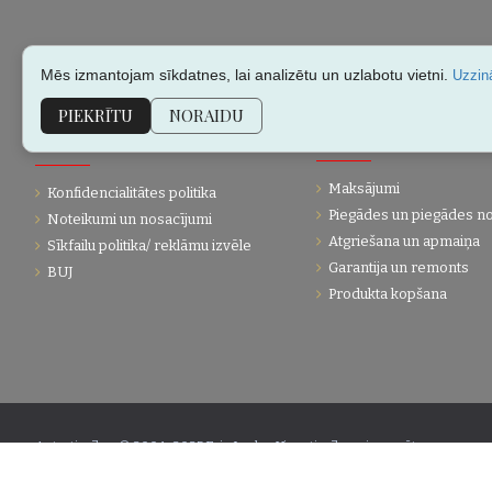
Mēs izmantojam sīkdatnes, lai analizētu un uzlabotu vietni.
Uzzinā
PIEKRĪTU
NORAIDU
KLIENTU APKALPOŠANA
PĀRDOŠANAS INFORMĀC
Maksājumi
Konfidencialitātes politika
Piegādes un piegādes n
Noteikumi un nosacījumi
Atgriešana un apmaiņa
Sīkfailu politika/ reklāmu izvēle
Garantija un remonts
BUJ
Produkta kopšana
Autortiesības © 2004-2025 Eric Lasko. Visas tiesības aizsargātas.