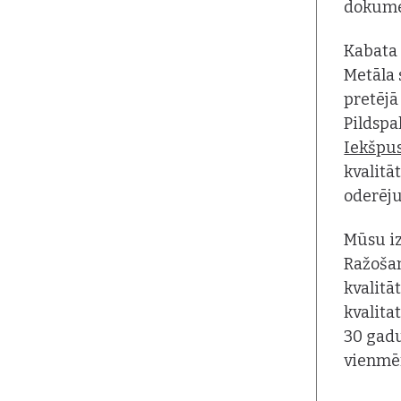
dokume
Kabata 
Metāla
pretējā
Pildspal
Iekšpus
kvalitā
oderēj
Mūsu iz
Ražoša
kvalitā
kvalita
30 gadu
vienmēr