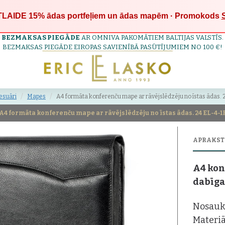
LAIDE 15%
ādas portfeļiem un ādas mapēm · Promokods
BEZMAKSAS PIEGĀDE
AR OMNIVA PAKOMĀTIEM BALTIJAS VALSTĪS.
BEZMAKSAS PIEGĀDE EIROPAS SAVIENĪBĀ PASŪTĪJUMIEM NO 100 €!
esuāri
Mapes
A4 formāta konferenču mape ar rāvējslēdzēju no īstas ādas. 
A4 formāta konferenču mape ar rāvējslēdzēju no īstas ādas. 24 EL-4-1
APRAKST
A4 kon
dabīga
Nosauk
Materiā