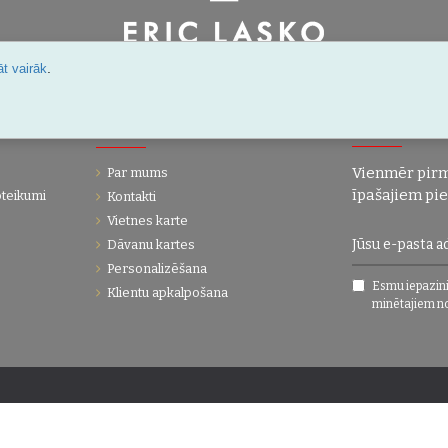
Šarlotes 18a-7, Rīga, Latvija
.
t vairāk
IJA
UZŅĒMUMS
JAUNUMI!
Vienmēr pirm
Par mums
īpašajiem pi
oteikumi
Kontakti
Vietnes karte
Dāvanu kartes
Personalizēšana
Esmu iepazini
Klientu apkalpošana
minētajiem n