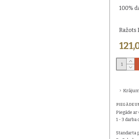
100% d
Ražots L
121,
Krājum
PIEGĀDE U
Piegāde a
1 - 3 darba 
Standarta 