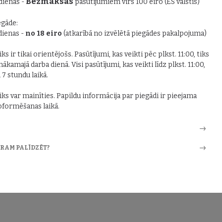
Bezmaksas
 dienas -
pasūtījumiem virs 100 eiro (ES valstīs)
gāde:
 dienas -
no 18 eiro
(atkarībā no izvēlētā piegādes pakalpojuma)
ks ir tikai orientējošs. Pasūtījumi, kas veikti pēc plkst. 11:00, tiks
nākamajā darba dienā. Visi pasūtījumi, kas veikti līdz plkst. 11:00,
i 7 stundu laikā.
iks var mainīties. Papildu informācija par piegādi ir pieejama
formēšanas laikā.
ARAM PALĪDZĒT?