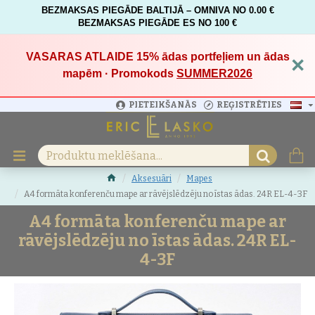
BEZMAKSAS PIEGĀDE BALTIJĀ – OMNIVA NO 0.00 €
BEZMAKSAS PIEGĀDE ES NO 100 €
VASARAS ATLAIDE 15%
ādas portfeļiem un ādas
×
mapēm · Promokods
SUMMER2026
PIETEIKŠANĀS
REĢISTRĒTIES
Aksesuāri
Mapes
A4 formāta konferenču mape ar rāvējslēdzēju no īstas ādas. 24R EL-4-3F
A4 formāta konferenču mape ar
rāvējslēdzēju no īstas ādas. 24R EL-
4-3F