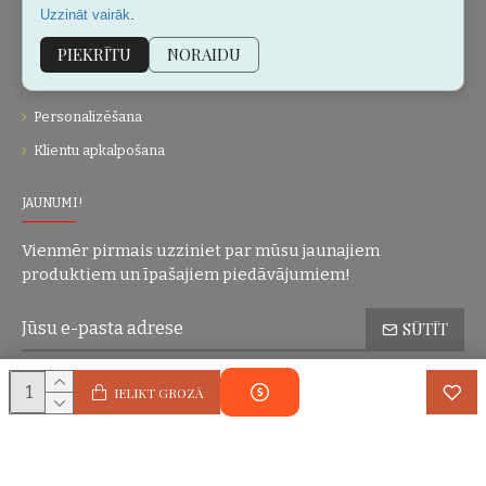
.
Uzzināt vairāk
Kontakti
Vietnes karte
PIEKRĪTU
NORAIDU
Dāvanu kartes
Personalizēšana
Klientu apkalpošana
JAUNUMI!
Vienmēr pirmais uzziniet par mūsu jaunajiem
produktiem un īpašajiem piedāvājumiem!
SŪTĪT
Konfidencialitātes politika
Esmu iepazinies(-usies) ar sadaļu
un
IELIKT GROZĀ
piekrītu visiem minētajiem noteikumiem
Autortiesības © 2004-2025 Eric Lasko. Visas tiesības aizsargātas.