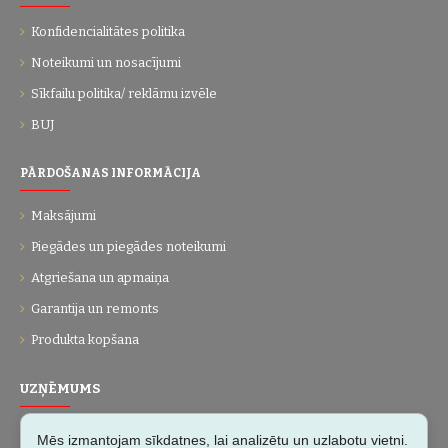
Konfidencialitātes politika
Noteikumi un nosacījumi
Sīkfailu politika/ reklāmu izvēle
BUJ
PĀRDOŠANAS INFORMĀCIJA
Maksājumi
Piegādes un piegādes noteikumi
Atgriešana un apmaiņa
Garantija un remonts
Produkta kopšana
UZŅĒMUMS
Par mums
Mēs izmantojam sīkdatnes, lai analizētu un uzlabotu vietni.