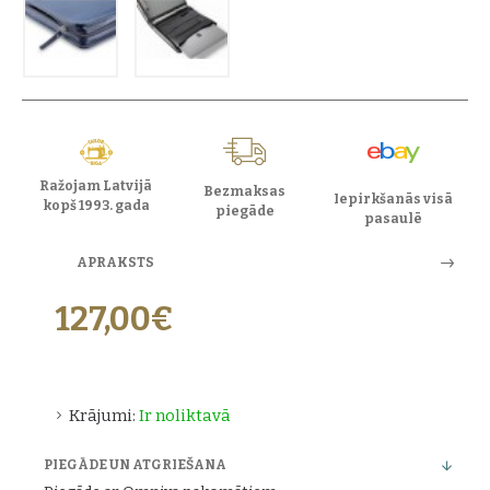
Ražojam Latvijā
Bezmaksas
Iepirkšanās visā
kopš 1993. gada
piegāde
pasaulē
APRAKSTS
127,00€
Krājumi:
Ir noliktavā
PIEGĀDE UN ATGRIEŠANA