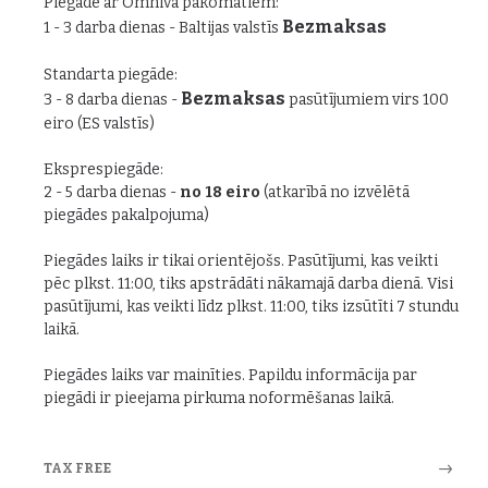
Piegāde ar Omniva pakomātiem:
Bezmaksas
1 - 3 darba dienas - Baltijas valstīs
Standarta piegāde:
Bezmaksas
3 - 8 darba dienas -
pasūtījumiem virs 100
eiro (ES valstīs)
Eksprespiegāde:
2 - 5 darba dienas -
no 18 eiro
(atkarībā no izvēlētā
piegādes pakalpojuma)
Piegādes laiks ir tikai orientējošs. Pasūtījumi, kas veikti
pēc plkst. 11:00, tiks apstrādāti nākamajā darba dienā. Visi
pasūtījumi, kas veikti līdz plkst. 11:00, tiks izsūtīti 7 stundu
laikā.
Piegādes laiks var mainīties. Papildu informācija par
piegādi ir pieejama pirkuma noformēšanas laikā.
TAX FREE