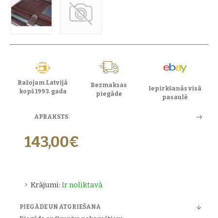
Ražojam Latvijā
Bezmaksas
Iepirkšanās visā
kopš 1993. gada
piegāde
pasaulē
APRAKSTS
143,00€
Krājumi:
Ir noliktavā
PIEGĀDE UN ATGRIEŠANA