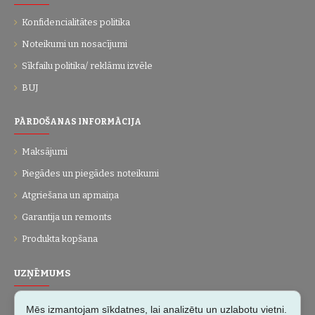
Konfidencialitātes politika
Noteikumi un nosacījumi
Sīkfailu politika/ reklāmu izvēle
BUJ
PĀRDOŠANAS INFORMĀCIJA
Maksājumi
Piegādes un piegādes noteikumi
Atgriešana un apmaiņa
Garantija un remonts
Produkta kopšana
UZŅĒMUMS
Par mums
Mēs izmantojam sīkdatnes, lai analizētu un uzlabotu vietni.