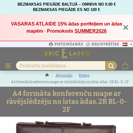
BEZMAKSAS PIEGĀDE BALTIJĀ – OMNIVA NO 0.00 €
BEZMAKSAS PIEGĀDE ES NO 100 €
VASARAS ATLAIDE 15%
ādas portfeļiem un ādas
×
mapēm · Promokods
SUMMER2026
PIETEIKŠANĀS
REĢISTRĒTIES
Aksesuāri
Mapes
A4 formāta konferenču mape ar rāvējslēdzēju no īstas ādas. 2R BL-0-2F
A4 formāta konferenču mape ar
rāvējslēdzēju no īstas ādas. 2R BL-0-
2F