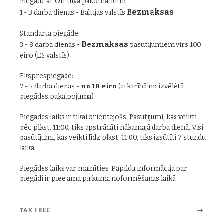
Piegāde ar Omniva pakomātiem:
Bezmaksas
1 - 3 darba dienas - Baltijas valstīs
Standarta piegāde:
Bezmaksas
3 - 8 darba dienas -
pasūtījumiem virs 100
eiro (ES valstīs)
Eksprespiegāde:
2 - 5 darba dienas -
no 18 eiro
(atkarībā no izvēlētā
piegādes pakalpojuma)
Piegādes laiks ir tikai orientējošs. Pasūtījumi, kas veikti
pēc plkst. 11:00, tiks apstrādāti nākamajā darba dienā. Visi
pasūtījumi, kas veikti līdz plkst. 11:00, tiks izsūtīti 7 stundu
laikā.
Piegādes laiks var mainīties. Papildu informācija par
piegādi ir pieejama pirkuma noformēšanas laikā.
TAX FREE