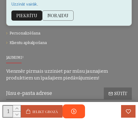
.
Uzzināt vairāk
Kontakti
Vietnes karte
PIEKRĪTU
NORAIDU
Dāvanu kartes
Personalizēšana
Klientu apkalpošana
JAUNUMI!
Vienmēr pirmais uzziniet par mūsu jaunajiem
produktiem un īpašajiem piedāvājumiem!
SŪTĪT
Konfidencialitātes politika
Esmu iepazinies(-usies) ar sadaļu
un
IELIKT GROZĀ
piekrītu visiem minētajiem noteikumiem
Autortiesības © 2004-2025 Eric Lasko. Visas tiesības aizsargātas.