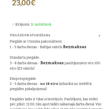
23,00€
Krājumi:
Ir noliktavā
PIEGĀDE UN ATGRIEŠANA
Piegāde ar Omniva pakomātiem:
Bezmaksas
1 - 3 darba dienas - Baltijas valstīs
Standarta piegāde:
Bezmaksas
3 - 8 darba dienas -
pasūtījumiem virs 100
eiro (ES valstīs)
Eksprespiegāde:
2 - 5 darba dienas -
no 18 eiro
(atkarībā no izvēlētā
piegādes pakalpojuma)
Piegādes laiks ir tikai orientējošs. Pasūtījumi, kas veikti
pēc plkst. 11:00, tiks apstrādāti nākamajā darba dienā. Visi