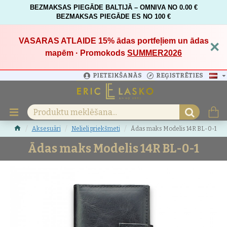
BEZMAKSAS PIEGĀDE BALTIJĀ – OMNIVA NO 0.00 €
BEZMAKSAS PIEGĀDE ES NO 100 €
VASARAS ATLAIDE 15%
ādas portfeļiem un ādas
×
mapēm · Promokods
SUMMER2026
PIETEIKŠANĀS
REĢISTRĒTIES
Aksesuāri
Nelieli priekšmeti
Ādas maks Modelis 14R BL-0-1
Ādas maks Modelis 14R BL-0-1