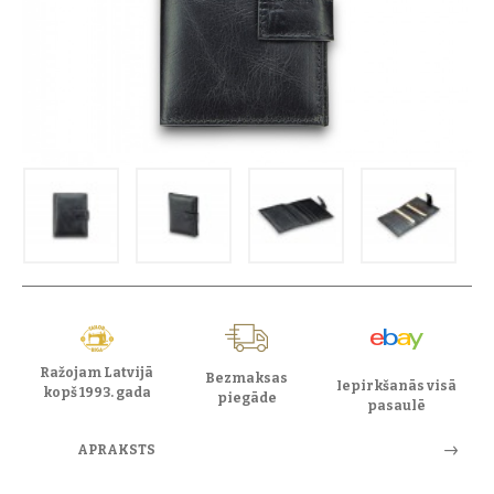
Ražojam Latvijā
Bezmaksas
Iepirkšanās visā
kopš 1993. gada
piegāde
pasaulē
APRAKSTS