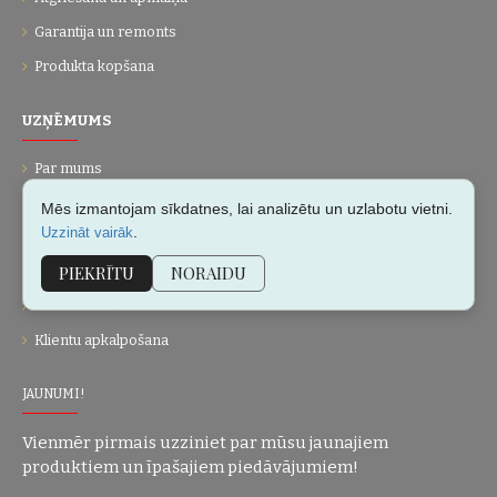
Garantija un remonts
Produkta kopšana
UZŅĒMUMS
Par mums
Kontakti
Mēs izmantojam sīkdatnes, lai analizētu un uzlabotu vietni.
.
Uzzināt vairāk
Vietnes karte
PIEKRĪTU
NORAIDU
Dāvanu kartes
Personalizēšana
Klientu apkalpošana
JAUNUMI!
Vienmēr pirmais uzziniet par mūsu jaunajiem
produktiem un īpašajiem piedāvājumiem!