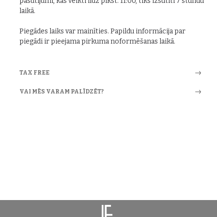
pasūtījumi, kas veikti līdz plkst. 11:00, tiks izsūtīti 7 stundu
laikā.
Piegādes laiks var mainīties. Papildu informācija par
piegādi ir pieejama pirkuma noformēšanas laikā.
TAX FREE
VAI MĒS VARAM PALĪDZĒT?