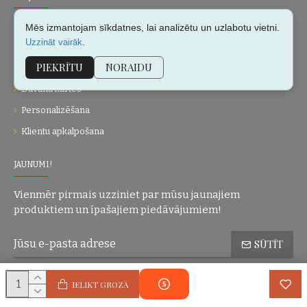
Par mums
Mēs izmantojam sīkdatnes, lai analizētu un uzlabotu vietni.
.
Uzzināt vairāk
Kontakti
PIEKRĪTU
NORAIDU
Vietnes karte
Dāvanu kartes
Personalizēšana
Klientu apkalpošana
JAUNUMI!
Vienmēr pirmais uzziniet par mūsu jaunajiem
produktiem un īpašajiem piedāvājumiem!
SŪTĪT
Konfidencialitātes politika
Esmu iepazinies(-usies) ar sadaļu
un
IELIKT GROZĀ
piekrītu visiem minētajiem noteikumiem