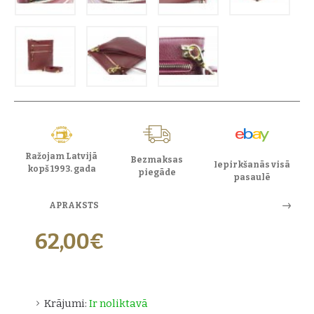
Ražojam Latvijā
Bezmaksas
Iepirkšanās visā
kopš 1993. gada
piegāde
pasaulē
APRAKSTS
62,00€
Krājumi:
Ir noliktavā