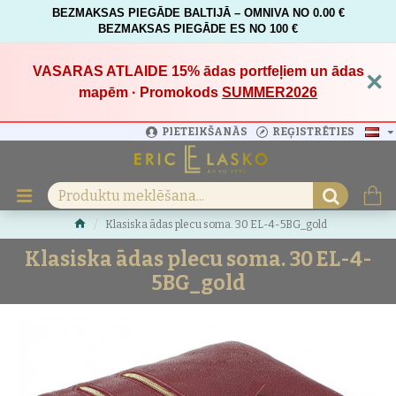
BEZMAKSAS PIEGĀDE BALTIJĀ – OMNIVA NO 0.00 €
BEZMAKSAS PIEGĀDE ES NO 100 €
VASARAS ATLAIDE 15%
ādas portfeļiem un ādas
×
mapēm · Promokods
SUMMER2026
PIETEIKŠANĀS
REĢISTRĒTIES
Klasiska ādas plecu soma. 30 EL-4-5BG_gold
Klasiska ādas plecu soma. 30 EL-4-
5BG_gold