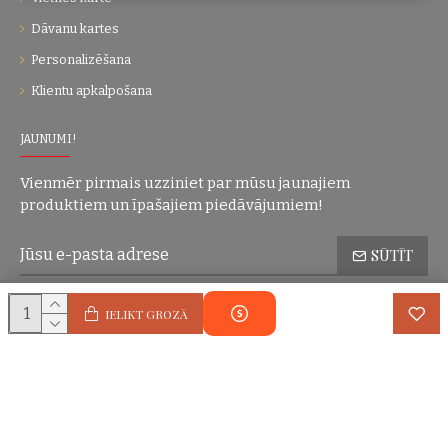
Dāvanu kartes
Personalizēšana
Klientu apkalpošana
JAUNUMI!
Vienmēr pirmais uzziniet par mūsu jaunajiem
produktiem un īpašajiem piedāvājumiem!
SŪTĪT
Konfidencialitātes politika
Esmu iepazinies(-usies) ar sadaļu
un
IELIKT GROZĀ
piekrītu visiem minētajiem noteikumiem
Autortiesības © 2004-2025 Eric Lasko. Visas tiesības aizsargātas.