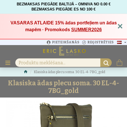
BEZMAKSAS PIEGĀDE BALTIJĀ – OMNIVA NO 0.00 €
BEZMAKSAS PIEGĀDE ES NO 100 €
VASARAS ATLAIDE 15%
ādas portfeļiem un ādas
×
mapēm · Promokods
SUMMER2026
PIETEIKŠANĀS
REĢISTRĒTIES
Klasiska ādas plecu soma. 30 EL-4-7BG_gold
Klasiska ādas plecu soma. 30 EL-4-
7BG_gold