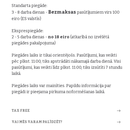
Standarta piegāde:
Bezmaksas
3 - 8 darba dienas -
pasūtījumiem virs 100
eiro (ES valstīs)
Eksprespiegāde:
2 - 5 darba dienas -
no 18 eiro
(atkarībā no izvēlētā
piegādes pakalpojuma)
Piegādes laiks ir tikai orientējošs. Pasūtījumi, kas veikti
pēc plkst. 11:00, tiks apstrādāti nākamajā darba dienā. Visi
pasūtījumi, kas veikti līdz plkst. 11:00, tiks izsūtīti 7 stundu
laikā.
Piegādes laiks var mainīties. Papildu informācija par
piegādi ir pieejama pirkuma noformēšanas laikā.
TAX FREE
VAI MĒS VARAM PALĪDZĒT?