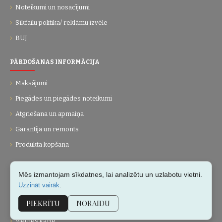
Noteikumi un nosacījumi
Sīkfailu politika/ reklāmu izvēle
BUJ
PĀRDOŠANAS INFORMĀCIJA
Maksājumi
Piegādes un piegādes noteikumi
Atgriešana un apmaiņa
Garantija un remonts
Produkta kopšana
UZŅĒMUMS
Mēs izmantojam sīkdatnes, lai analizētu un uzlabotu vietni.
.
Uzzināt vairāk
Par mums
PIEKRĪTU
NORAIDU
Kontakti
Vietnes karte