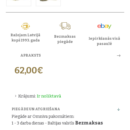
Ražojam Latvijā
Bezmaksas
Iepirkšanās visā
kopš 1993. gada
piegāde
pasaulē
APRAKSTS
62,00€
Krājumi:
Ir noliktavā
PIEGĀDE UN ATGRIEŠANA
Piegāde ar Omniva pakomātiem:
Bezmaksas
1 - 3 darba dienas - Baltijas valstīs