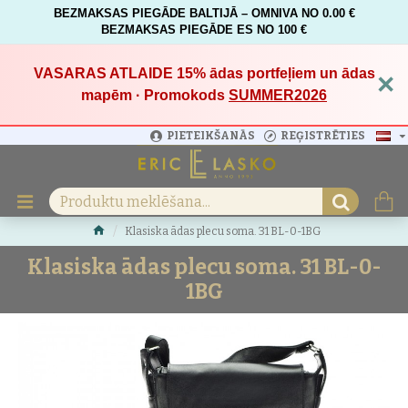
BEZMAKSAS PIEGĀDE BALTIJĀ – OMNIVA NO 0.00 €
BEZMAKSAS PIEGĀDE ES NO 100 €
VASARAS ATLAIDE 15%
ādas portfeļiem un ādas
×
mapēm · Promokods
SUMMER2026
PIETEIKŠANĀS
REĢISTRĒTIES
Klasiska ādas plecu soma. 31 BL-0-1BG
Klasiska ādas plecu soma. 31 BL-0-
1BG