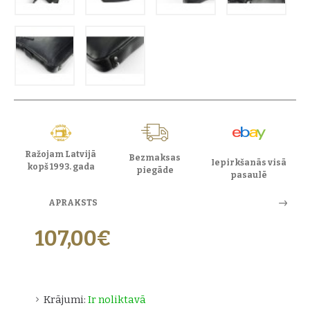
Ražojam Latvijā
Bezmaksas
Iepirkšanās visā
kopš 1993. gada
piegāde
pasaulē
APRAKSTS
107,00€
Krājumi:
Ir noliktavā