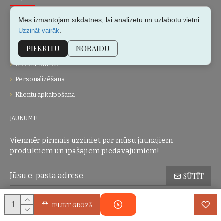
Par mums
Mēs izmantojam sīkdatnes, lai analizētu un uzlabotu vietni.
.
Uzzināt vairāk
Kontakti
PIEKRĪTU
NORAIDU
Vietnes karte
Dāvanu kartes
Personalizēšana
Klientu apkalpošana
JAUNUMI!
Vienmēr pirmais uzziniet par mūsu jaunajiem
produktiem un īpašajiem piedāvājumiem!
SŪTĪT
Konfidencialitātes politika
Esmu iepazinies(-usies) ar sadaļu
un
IELIKT GROZĀ
piekrītu visiem minētajiem noteikumiem