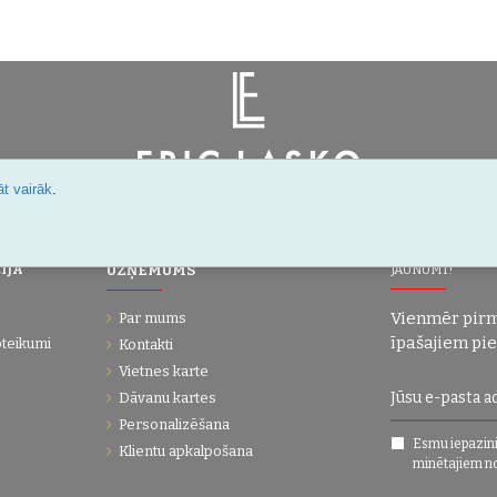
.
t vairāk
Šarlotes 18a-7, Rīga, Latvija
IJA
UZŅĒMUMS
JAUNUMI!
Vienmēr pirm
Par mums
īpašajiem pi
oteikumi
Kontakti
Vietnes karte
Dāvanu kartes
Personalizēšana
Esmu iepazini
Klientu apkalpošana
minētajiem n