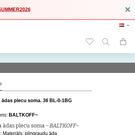
×
SUMMER2026
S
a ādas plecu soma.
36
BL-0-1BG
ms:
BALTKOFF~
a ādas plecu soma ~
BALTKOFF
~
:
Materiāls: pilngraudu āda