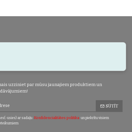
ais uzziniet par mūsu jaunajiem produktiem un
edāvājumiem!
SŪTĪT
Konfidencialitātes politika
es(-usies) ar sadaļu
un piekrītu visiem
oteikumiem