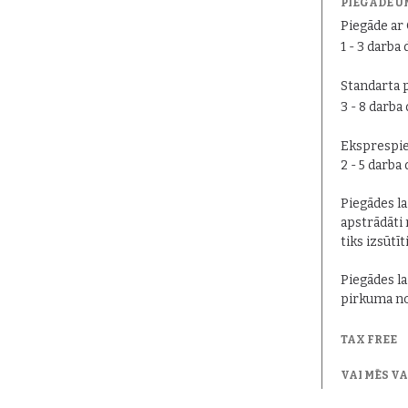
PIEGĀDE U
Piegāde a
1 - 3 darba 
Standarta 
3 - 8 darba
Eksprespie
2 - 5 darba
Piegādes lai
apstrādāti 
tiks izsūtīt
Piegādes la
pirkuma no
TAX FREE
VAI MĒS V