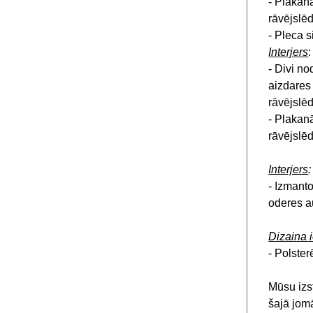
- Plakan
rāvējslē
- Pleca s
Interjers
:
- Divi no
aizdares 
rāvējslē
- Plakan
rāvējslē
Interjers
:
- Izmanto
oderes 
Dizaina 
- Polste
Mūsu izs
šajā jom