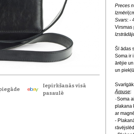
Preces 
Izmēri
(c
Svars
: -
Virsmas 
Izstrādā
Šī ādas 
Soma ir i
ārējie un
un piekļ
Svarīgāk
Iepirkšanās visā
piegāde
Ārpuse
:
pasaulē
-
Soma aiz
plakana 
ar magnē
- Plakan
rāvējslē