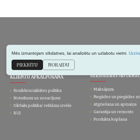
Mēs izmantojam sīkdatnes, lai analizētu un uzlabotu vietni.
Uzzinā
PIEKRĪTU
NORAIDU
KLIENTU APKALPOŠANA
PĀRDOŠANAS INFORMĀC
Maksājumi
Konfidencialitātes politika
Piegādes un piegādes n
Noteikumi un nosacījumi
Atgriešana un apmaiņa
Sīkfailu politika/ reklāmu izvēle
Garantija un remonts
BUJ
Produkta kopšana