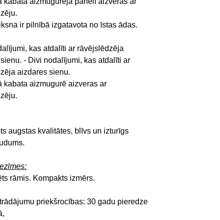
ā kabata aizmugurējā panelī aizveras ar
dzēju.
iksna ir pilnībā izgatavota no īstas ādas.
dalījumi, kas atdalīti ar rāvējslēdzēja
sienu. - Divi nodalījumi, kas atdalīti ar
dzēja aizdares sienu.
ā kabata aizmugurē aizveras ar
dzēju.
ts augstas kvalitātes, blīvs un izturīgs
audums.
iezīmes:
rēts rāmis. Kompakts izmērs.
trādājumu priekšrocības: 30 gadu pieredze
ā,