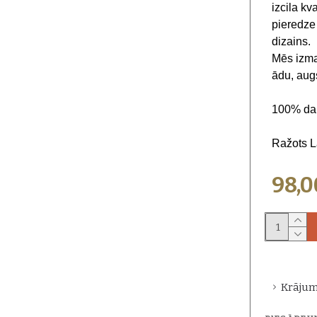
izcila kv
pieredze
dizains.
Mēs izma
ādu, augs
100% da
Ražots La
98,
Krājum