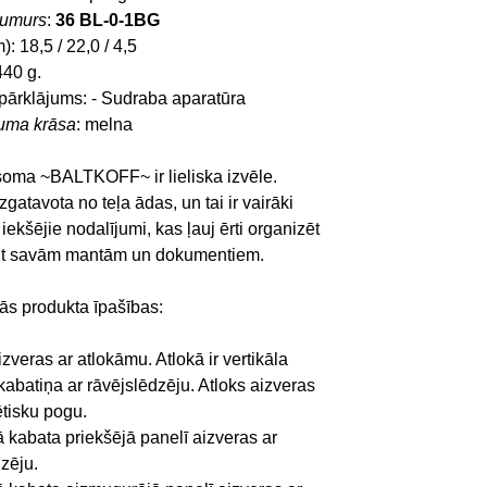
numurs
:
36 BL-0-1BG
m):
18,5 / 22,0 / 4,5
 440 g.
pārklājums: - Sudraba aparatūra
juma krāsa
: melna
soma ~BALTKOFF~ ir lieliska izvēle.
zgatavota no teļa ādas, un tai ir vairāki
 iekšējie nodalījumi, kas ļauj ērti organizēt
ūt savām mantām un dokumentiem.
ās produkta īpašības:
veras ar atlokāmu. Atlokā ir vertikāla
kabatiņa ar rāvējslēdzēju. Atloks aizveras
tisku pogu.
ā kabata priekšējā panelī aizveras ar
dzēju.