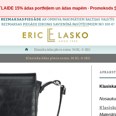
LAIDE 15%
ādas portfeļiem un ādas mapēm · Promokods
BEZMAKSAS PIEGĀDE
AR OMNIVA PAKOMĀTIEM BALTIJAS VALSTĪS.
BEZMAKSAS PIEGĀDE EIROPAS SAVIENĪBĀ PASŪTĪJUMIEM NO 100 €!
Klasiska ādas plecu soma. 36 BL-0-1BG
Klasiska ādas plecu soma. 36 BL-0-1BG
APRAKST
Klasisk
Nosauku
Klasisk
Materiāls