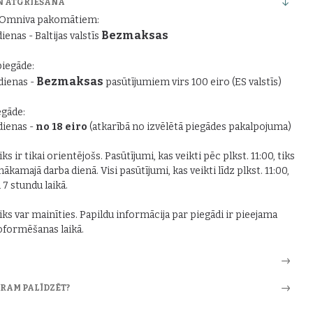
N ATGRIEŠANA
r Omniva pakomātiem:
Bezmaksas
dienas - Baltijas valstīs
piegāde:
Bezmaksas
 dienas -
pasūtījumiem virs 100 eiro (ES valstīs)
gāde:
 dienas -
no 18 eiro
(atkarībā no izvēlētā piegādes pakalpojuma)
ks ir tikai orientējošs. Pasūtījumi, kas veikti pēc plkst. 11:00, tiks
nākamajā darba dienā. Visi pasūtījumi, kas veikti līdz plkst. 11:00,
i 7 stundu laikā.
iks var mainīties. Papildu informācija par piegādi ir pieejama
formēšanas laikā.
ARAM PALĪDZĒT?