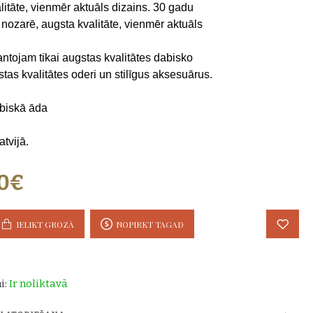
alitāte, vienmēr aktuāls dizains. 30 gadu
 nozarē, augsta kvalitāte, vienmēr aktuāls
ntojam tikai augstas kvalitātes dabisko
tas kvalitātes oderi un stilīgus aksesuārus.
biskā āda
tvijā.
00€
IELIKT GROZĀ
NOPIRKT TAGAD
i:
Ir noliktavā