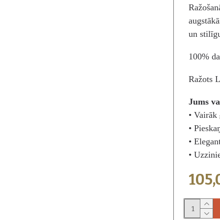
Ražošanā
augstākā
un stilīg
100% da
Ražots L
Jums va
• Vairāk
• Pieska
• Elega
• Uzzini
105