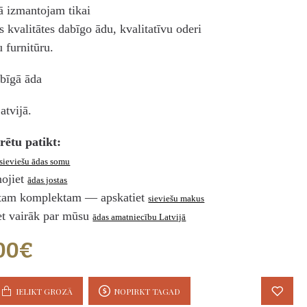
 izmantojam tikai
s kvalitātes dabīgo ādu, kvalitatīvu oderi
u furnitūru.
bīgā āda
atvijā.
rētu patikt:
sieviešu ādas somu
ņojiet
ādas jostas
ntam komplektam — apskatiet
sieviešu makus
et vairāk par mūsu
ādas amatniecību Latvijā
,00€
IELIKT GROZĀ
NOPIRKT TAGAD