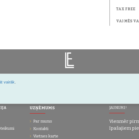
TAX FREE
VAI MĒS V
.
t vairāk
Šarlotes 18a-7, Rīga, Latvija
IJA
UZŅĒMUMS
JAUNUMI!
Vienmēr pirm
Par mums
īpašajiem pi
oteikumi
Kontakti
Vietnes karte