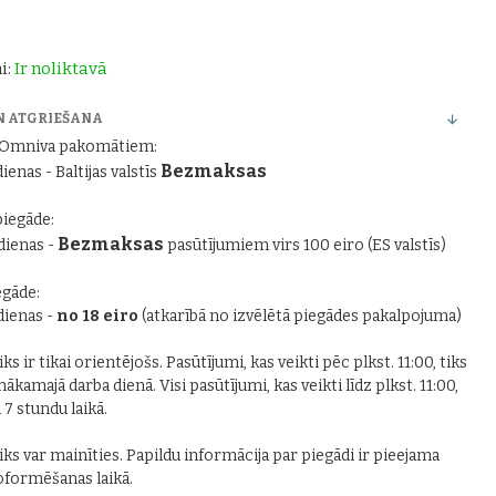
i:
Ir noliktavā
N ATGRIEŠANA
r Omniva pakomātiem:
Bezmaksas
dienas - Baltijas valstīs
piegāde:
Bezmaksas
 dienas -
pasūtījumiem virs 100 eiro (ES valstīs)
gāde:
 dienas -
no 18 eiro
(atkarībā no izvēlētā piegādes pakalpojuma)
ks ir tikai orientējošs. Pasūtījumi, kas veikti pēc plkst. 11:00, tiks
nākamajā darba dienā. Visi pasūtījumi, kas veikti līdz plkst. 11:00,
i 7 stundu laikā.
iks var mainīties. Papildu informācija par piegādi ir pieejama
formēšanas laikā.