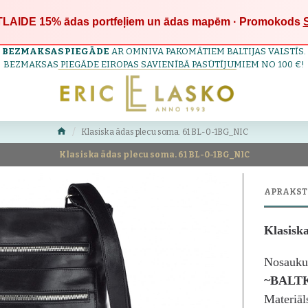
LAIDE 15%
ādas portfeļiem un ādas mapēm · Promokods
BEZMAKSAS PIEGĀDE
AR OMNIVA PAKOMĀTIEM BALTIJAS VALSTĪS.
BEZMAKSAS PIEGĀDE EIROPAS SAVIENĪBĀ PASŪTĪJUMIEM NO 100 €!
Klasiska ādas plecu soma. 61 BL-0-1BG_NIC
Klasiska ādas plecu soma. 61 BL-0-1BG_NIC
APRAKST
Klasisk
Nosauku
~BALT
Materiāl