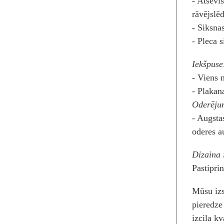
- Atsevi
rāvējslē
- Siksna
- Pleca 
Iekšpuse
- Viens 
- Plakan
Oderēju
- Augsta
oderes 
Dizaina 
Pastipri
Mūsu izs
pieredze
izcila kv