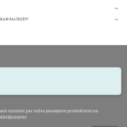
ARAM PALĪDZĒT?
ais uzziniet par mūsu jaunajiem produktiem un
edāvājumiem!