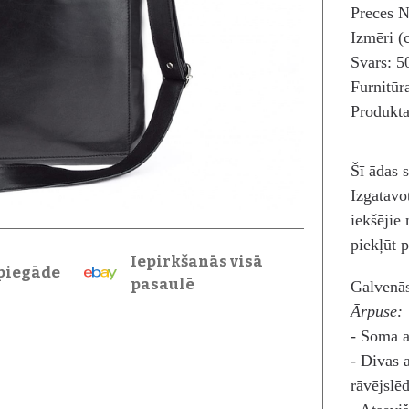
Preces N
Izmēri (
Svars: 5
Furnitūr
Produkta
Šī ādas
Izgatavot
iekšējie 
piekļūt
Iepirkšanās visā
piegāde
pasaulē
Galvenās
Ārpuse:
- Soma a
- Divas 
rāvējslē