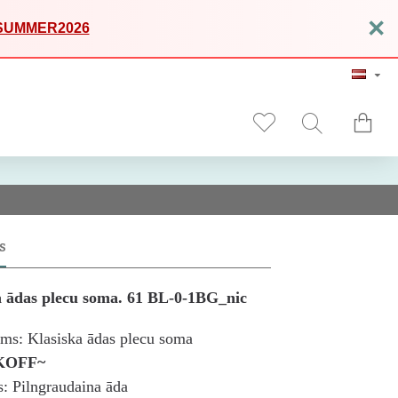
×
SUMMER2026
S
a ādas plecu soma. 61 BL-0-1BG_nic
ms: Klasiska ādas plecu soma
KOFF~
s: Pilngraudaina āda