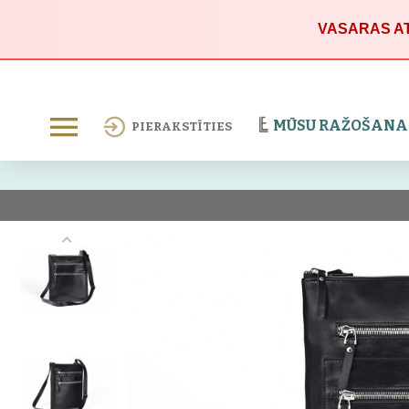
VASARAS AT
MŪSU RAŽOŠANA
PIERAKSTĪTIES