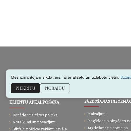
Mēs izmantojam sīkdatnes, lai analizētu un uzlabotu vietni.
Uzzinā
PIEKRĪTU
NORAIDU
KLIENTU APKALPOŠANA
PĀRDOŠANAS INFORMĀC
Maksājumi
Konfidencialitātes politika
Piegādes un piegādes n
Noteikumi un nosacījumi
Atgriešana un apmaiņa
Sīkfailu politika/ reklāmu izvēle