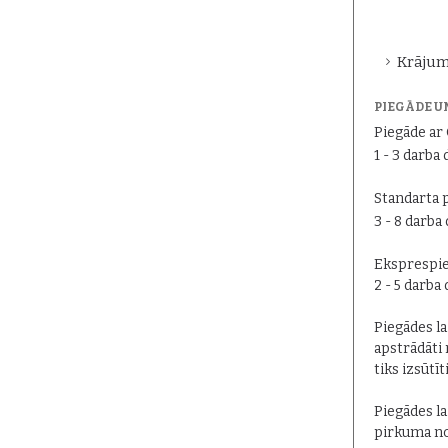
Krājum
PIEGĀDE U
Piegāde a
1 - 3 darba 
Standarta 
3 - 8 darba
Eksprespie
2 - 5 darba
Piegādes lai
apstrādāti 
tiks izsūtīt
Piegādes la
pirkuma no