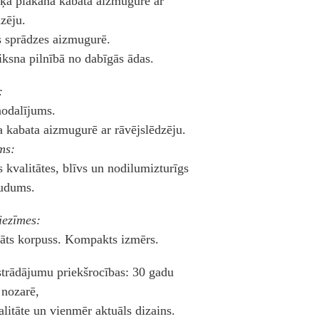
šķa plakana kabata aizmugurē ar
dzēju.
s sprādzes aizmugurē.
siksna pilnībā no dabīgās ādas.
:
nodalījums.
a kabata aizmugurē ar rāvējslēdzēju.
ms:
s kvalitātes, blīvs un nodilumizturīgs
audums.
iezīmes:
nāts korpuss. Kompakts izmērs.
trādājumu priekšrocības: 30 gadu
 nozarē,
alitāte un vienmēr aktuāls dizains.