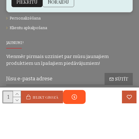
PIEKRĪTU
NORAIDU
Dāvanu kartes
Personalizēšana
Klientu apkalpošana
JAUNUMI!
Vienmēr pirmais uzziniet par mūsu jaunajiem
produktiem un īpašajiem piedāvājumiem!
SŪTĪT
Konfidencialitātes politika
Esmu iepazinies(-usies) ar sadaļu
un
IELIKT GROZĀ
piekrītu visiem minētajiem noteikumiem
Autortiesības © 2004-2025 Eric Lasko. Visas tiesības aizsargātas.