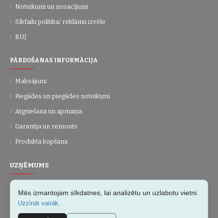
Noteikumi un nosacījumi
Sīkfailu politika/ reklāmu izvēle
BUJ
PĀRDOŠANAS INFORMĀCIJA
Maksājumi
Piegādes un piegādes noteikumi
Atgriešana un apmaiņa
Garantija un remonts
Produkta kopšana
UZŅĒMUMS
Par mums
Mēs izmantojam sīkdatnes, lai analizētu un uzlabotu vietni.
Kontakti
.
Uzzināt vairāk
Vietnes karte