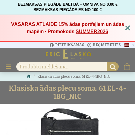
BEZMAKSAS PIEGĀDE BALTIJĀ – OMNIVA NO 0.00 €
BEZMAKSAS PIEGĀDE ES NO 100 €
VASARAS ATLAIDE 15%
ādas portfeļiem un ādas
×
mapēm · Promokods
SUMMER2026
PIETEIKŠANĀS
REĢISTRĒTIES
Klasiska ādas plecu soma. 61 EL-4-1BG_NIC
Klasiska ādas plecu soma. 61 EL-4-
1BG_NIC