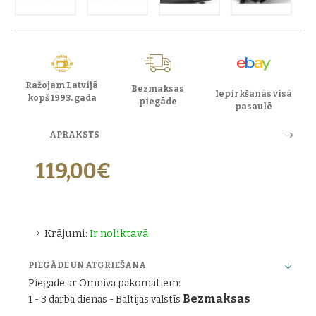
Ražojam Latvijā
Bezmaksas
Iepirkšanās visā
kopš 1993. gada
piegāde
pasaulē
APRAKSTS
119,00€
Krājumi:
Ir noliktavā
PIEGĀDE UN ATGRIEŠANA
Piegāde ar Omniva pakomātiem:
Bezmaksas
1 - 3 darba dienas - Baltijas valstīs