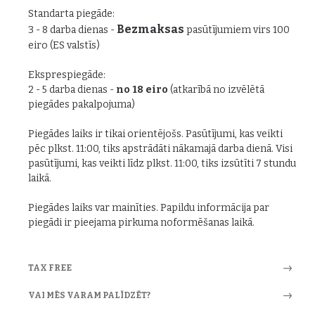
Standarta piegāde:
Bezmaksas
3 - 8 darba dienas -
pasūtījumiem virs 100
eiro (ES valstīs)
Eksprespiegāde:
2 - 5 darba dienas -
no 18 eiro
(atkarībā no izvēlētā
piegādes pakalpojuma)
Piegādes laiks ir tikai orientējošs. Pasūtījumi, kas veikti
pēc plkst. 11:00, tiks apstrādāti nākamajā darba dienā. Visi
pasūtījumi, kas veikti līdz plkst. 11:00, tiks izsūtīti 7 stundu
laikā.
Piegādes laiks var mainīties. Papildu informācija par
piegādi ir pieejama pirkuma noformēšanas laikā.
TAX FREE
VAI MĒS VARAM PALĪDZĒT?