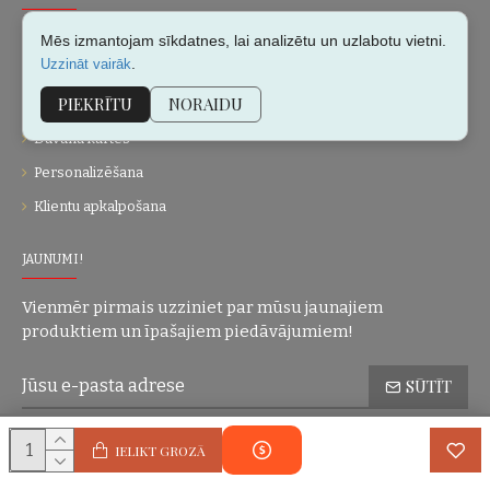
Par mums
Mēs izmantojam sīkdatnes, lai analizētu un uzlabotu vietni.
.
Uzzināt vairāk
Kontakti
PIEKRĪTU
NORAIDU
Vietnes karte
Dāvanu kartes
Personalizēšana
Klientu apkalpošana
JAUNUMI!
Vienmēr pirmais uzziniet par mūsu jaunajiem
produktiem un īpašajiem piedāvājumiem!
SŪTĪT
Konfidencialitātes politika
Esmu iepazinies(-usies) ar sadaļu
un
IELIKT GROZĀ
piekrītu visiem minētajiem noteikumiem