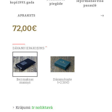
Iepirkšanās visā
kopš 1993. gada
piegāde
pasaulē
APRAKSTS
72,00€
PAPILDU IZVĒLES:
DĀVANU IEPAKOJUMS
Bez maksas
Dāvanu kaste
maisiņš
(+2,50€)
Krājumi:
Ir noliktavā