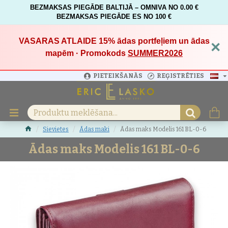
BEZMAKSAS PIEGĀDE BALTIJĀ – OMNIVA NO 0.00 €
BEZMAKSAS PIEGĀDE ES NO 100 €
VASARAS ATLAIDE 15%
ādas portfeļiem un ādas
×
mapēm · Promokods
SUMMER2026
PIETEIKŠANĀS
REĢISTRĒTIES
Sievietes
Ādas maki
Ādas maks Modelis 161 BL-0-6
Ādas maks Modelis 161 BL-0-6