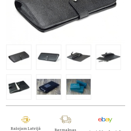
Ražojam Latvijā
Bezmaksas