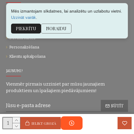
Par mums
Mēs izmantojam sīkdatnes, lai analizētu un uzlabotu vietni.
.
Uzzināt vairāk
Kontakti
PIEKRĪTU
NORAIDU
Vietnes karte
Dāvanu kartes
Personalizēšana
Klientu apkalpošana
JAUNUMI!
Vienmēr pirmais uzziniet par mūsu jaunajiem
produktiem un īpašajiem piedāvājumiem!
SŪTĪT
Konfidencialitātes politika
Esmu iepazinies(-usies) ar sadaļu
un
IELIKT GROZĀ
piekrītu visiem minētajiem noteikumiem