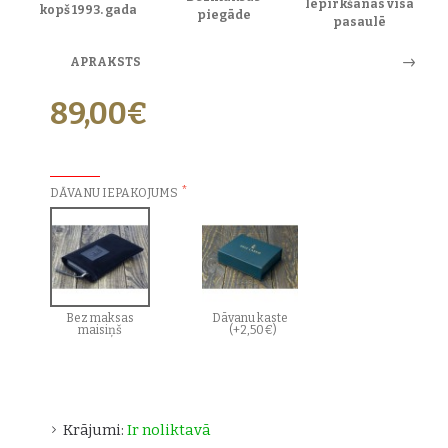
Iepirkšanās visā
kopš 1993. gada
piegāde
pasaulē
APRAKSTS
89,00€
PAPILDU IZVĒLES:
DĀVANU IEPAKOJUMS
Bez maksas
Dāvanu kaste
maisiņš
(+2,50€)
Krājumi:
Ir noliktavā