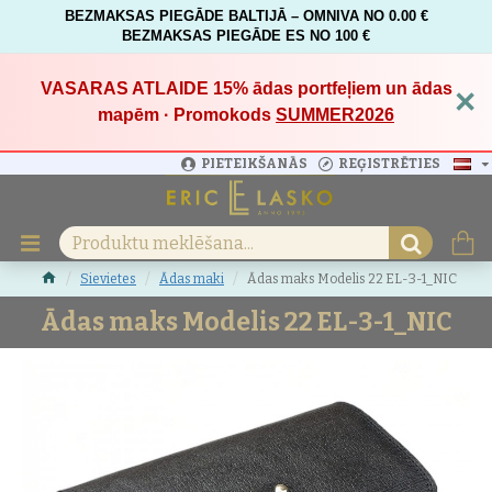
BEZMAKSAS PIEGĀDE BALTIJĀ – OMNIVA NO 0.00 €
BEZMAKSAS PIEGĀDE ES NO 100 €
VASARAS ATLAIDE 15%
ādas portfeļiem un ādas
×
mapēm · Promokods
SUMMER2026
PIETEIKŠANĀS
REĢISTRĒTIES
Sievietes
Ādas maki
Ādas maks Modelis 22 EL-3-1_NIC
Ādas maks Modelis 22 EL-3-1_NIC