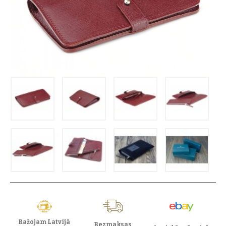
Ražojam Latvijā
Bezmaksas