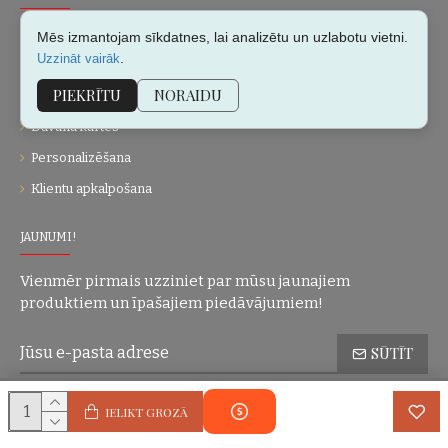
Par mums
Mēs izmantojam sīkdatnes, lai analizētu un uzlabotu vietni.
.
Uzzināt vairāk
Kontakti
PIEKRĪTU
NORAIDU
Vietnes karte
Dāvanu kartes
Personalizēšana
Klientu apkalpošana
JAUNUMI!
Vienmēr pirmais uzziniet par mūsu jaunajiem
produktiem un īpašajiem piedāvājumiem!
SŪTĪT
Konfidencialitātes politika
Esmu iepazinies(-usies) ar sadaļu
un
IELIKT GROZĀ
piekrītu visiem minētajiem noteikumiem