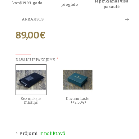
Iepirkšanās visā
kopš 1993. gada
piegāde
pasaulē
APRAKSTS
89,00€
PAPILDU IZVĒLES:
DĀVANU IEPAKOJUMS
Bez maksas
Dāvanu kaste
maisiņš
(+2,50€)
Krājumi:
Ir noliktavā