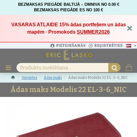
BEZMAKSAS PIEGĀDE BALTIJĀ – OMNIVA NO 0.00 €
BEZMAKSAS PIEGĀDE ES NO 100 €
VASARAS ATLAIDE 15%
ādas portfeļiem un ādas
×
mapēm · Promokods
SUMMER2026
PIETEIKŠANĀS
REĢISTRĒTIES
Sievietes
Ādas maki
Ādas maks Modelis 22 EL-3-6_NIC
Ādas maks Modelis 22 EL-3-6_NIC