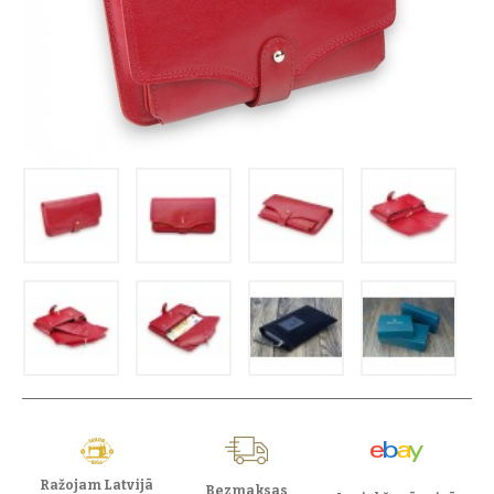
Ražojam Latvijā
Bezmaksas