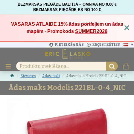
BEZMAKSAS PIEGĀDE BALTIJĀ – OMNIVA NO 0.00 €
BEZMAKSAS PIEGĀDE ES NO 100 €
VASARAS ATLAIDE 15%
ādas portfeļiem un ādas
×
mapēm · Promokods
SUMMER2026
PIETEIKŠANĀS
REĢISTRĒTIES
Sievietes
Ādas maki
Ādas maks Modelis 221 BL-0-4_NIC
Ādas maks Modelis 221 BL-0-4_NIC