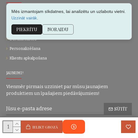
Par mums
Mēs izmantojam sīkdatnes, lai analizētu un uzlabotu vietni.
.
Uzzināt vairāk
Kontakti
PIEKRĪTU
NORAIDU
Vietnes karte
Dāvanu kartes
Personalizēšana
Klientu apkalpošana
JAUNUMI!
Vienmēr pirmais uzziniet par mūsu jaunajiem
produktiem un īpašajiem piedāvājumiem!
SŪTĪT
Konfidencialitātes politika
Esmu iepazinies(-usies) ar sadaļu
un
IELIKT GROZĀ
piekrītu visiem minētajiem noteikumiem