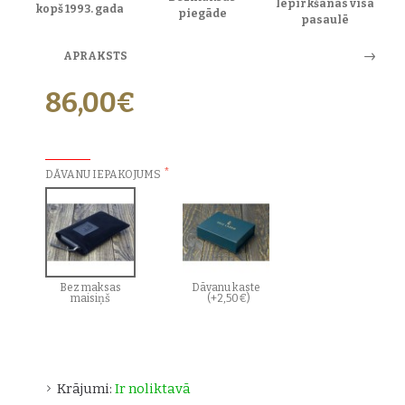
Iepirkšanās visā
kopš 1993. gada
piegāde
pasaulē
APRAKSTS
86,00€
PAPILDU IZVĒLES:
DĀVANU IEPAKOJUMS
Bez maksas
Dāvanu kaste
maisiņš
(+2,50€)
Krājumi:
Ir noliktavā