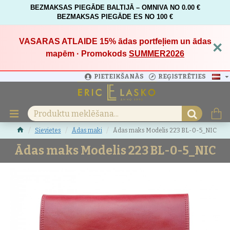
BEZMAKSAS PIEGĀDE BALTIJĀ – OMNIVA NO 0.00 €
BEZMAKSAS PIEGĀDE ES NO 100 €
VASARAS ATLAIDE 15%
ādas portfeļiem un ādas
×
mapēm · Promokods
SUMMER2026
PIETEIKŠANĀS
REĢISTRĒTIES
Sievietes
Ādas maki
Ādas maks Modelis 223 BL-0-5_NIC
Ādas maks Modelis 223 BL-0-5_NIC