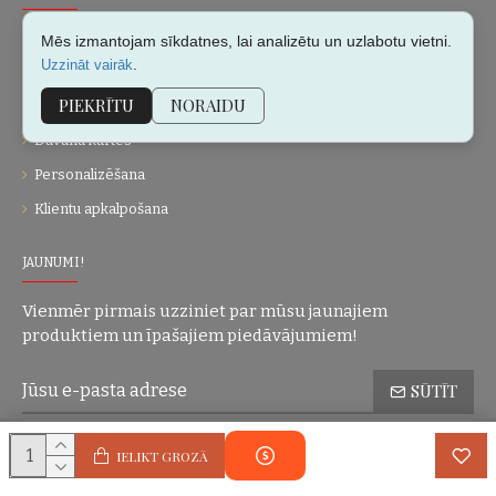
Par mums
Mēs izmantojam sīkdatnes, lai analizētu un uzlabotu vietni.
.
Uzzināt vairāk
Kontakti
PIEKRĪTU
NORAIDU
Vietnes karte
Dāvanu kartes
Personalizēšana
Klientu apkalpošana
JAUNUMI!
Vienmēr pirmais uzziniet par mūsu jaunajiem
produktiem un īpašajiem piedāvājumiem!
SŪTĪT
Konfidencialitātes politika
Esmu iepazinies(-usies) ar sadaļu
un
IELIKT GROZĀ
piekrītu visiem minētajiem noteikumiem