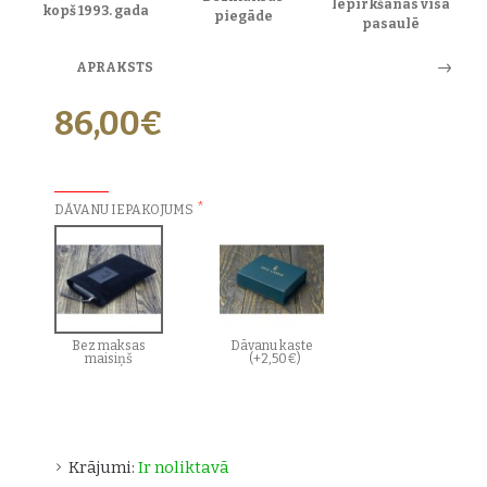
Iepirkšanās visā
kopš 1993. gada
piegāde
pasaulē
APRAKSTS
86,00€
PAPILDU IZVĒLES:
DĀVANU IEPAKOJUMS
Bez maksas
Dāvanu kaste
maisiņš
(+2,50€)
Krājumi:
Ir noliktavā