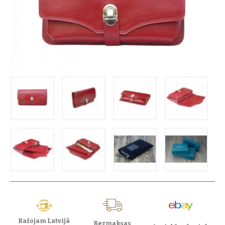
Ražojam Latvijā
Bezmaksas