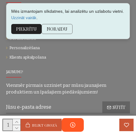
Par mums
Mēs izmantojam sīkdatnes, lai analizētu un uzlabotu vietni.
.
Uzzināt vairāk
Kontakti
PIEKRĪTU
NORAIDU
Vietnes karte
Dāvanu kartes
Personalizēšana
Klientu apkalpošana
JAUNUMI!
Vienmēr pirmais uzziniet par mūsu jaunajiem
produktiem un īpašajiem piedāvājumiem!
SŪTĪT
Konfidencialitātes politika
Esmu iepazinies(-usies) ar sadaļu
un
IELIKT GROZĀ
piekrītu visiem minētajiem noteikumiem