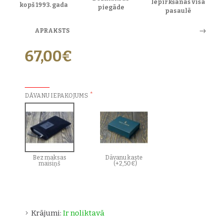
Iepirkšanās visā
kopš 1993. gada
piegāde
pasaulē
APRAKSTS
67,00€
PAPILDU IZVĒLES:
DĀVANU IEPAKOJUMS
Bez maksas
Dāvanu kaste
maisiņš
(+2,50€)
Krājumi:
Ir noliktavā