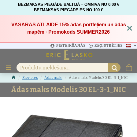
BEZMAKSAS PIEGĀDE BALTIJĀ – OMNIVA NO 0.00 €
BEZMAKSAS PIEGĀDE ES NO 100 €
VASARAS ATLAIDE 15%
ādas portfeļiem un ādas
×
mapēm · Promokods
SUMMER2026
PIETEIKŠANĀS
REĢISTRĒTIES
Sievietes
Ādas maki
Ādas maks Modelis 30 EL-3-1_NIC
Ādas maks Modelis 30 EL-3-1_NIC