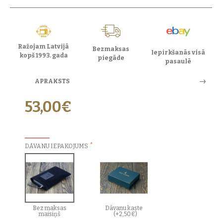
Ražojam Latvijā
Bezmaksas
Iepirkšanās visā
kopš 1993. gada
piegāde
pasaulē
APRAKSTS
53,00€
PAPILDU IZVĒLES:
DĀVANU IEPAKOJUMS
Bez maksas
Dāvanu kaste
maisiņš
(+2,50€)