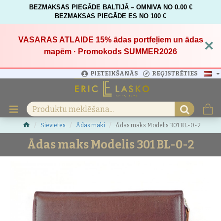
BEZMAKSAS PIEGĀDE BALTIJĀ – OMNIVA NO 0.00 €
BEZMAKSAS PIEGĀDE ES NO 100 €
VASARAS ATLAIDE 15%
ādas portfeļiem un ādas
×
mapēm · Promokods
SUMMER2026
PIETEIKŠANĀS
REĢISTRĒTIES
Sievietes
Ādas maki
Ādas maks Modelis 301 BL-0-2
Ādas maks Modelis 301 BL-0-2