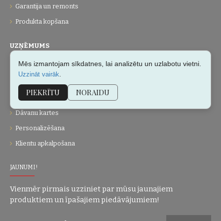
Garantija un remonts
Produkta kopšana
UZŅĒMUMS
Mēs izmantojam sīkdatnes, lai analizētu un uzlabotu vietni.
Par mums
.
Uzzināt vairāk
Kontakti
PIEKRĪTU
NORAIDU
Vietnes karte
Dāvanu kartes
Personalizēšana
Klientu apkalpošana
JAUNUMI!
Vienmēr pirmais uzziniet par mūsu jaunajiem
produktiem un īpašajiem piedāvājumiem!