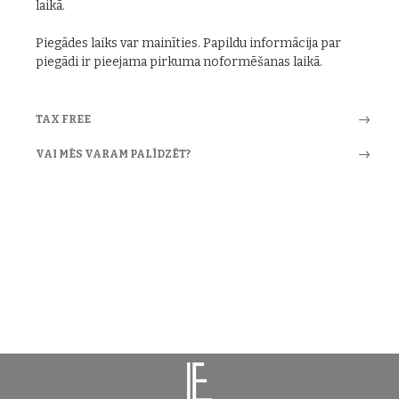
laikā.
Piegādes laiks var mainīties. Papildu informācija par
piegādi ir pieejama pirkuma noformēšanas laikā.
TAX FREE
VAI MĒS VARAM PALĪDZĒT?