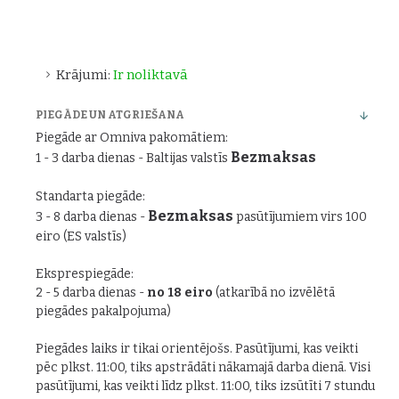
Krājumi:
Ir noliktavā
PIEGĀDE UN ATGRIEŠANA
Piegāde ar Omniva pakomātiem:
Bezmaksas
1 - 3 darba dienas - Baltijas valstīs
Standarta piegāde:
Bezmaksas
3 - 8 darba dienas -
pasūtījumiem virs 100
eiro (ES valstīs)
Eksprespiegāde:
2 - 5 darba dienas -
no 18 eiro
(atkarībā no izvēlētā
piegādes pakalpojuma)
Piegādes laiks ir tikai orientējošs. Pasūtījumi, kas veikti
pēc plkst. 11:00, tiks apstrādāti nākamajā darba dienā. Visi
pasūtījumi, kas veikti līdz plkst. 11:00, tiks izsūtīti 7 stundu