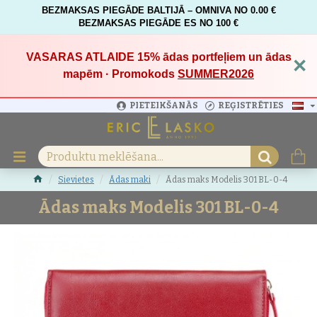
BEZMAKSAS PIEGĀDE BALTIJĀ – OMNIVA NO 0.00 €
BEZMAKSAS PIEGĀDE ES NO 100 €
VASARAS ATLAIDE 15%
ādas portfeļiem un ādas
×
mapēm · Promokods
SUMMER2026
PIETEIKŠANĀS
REĢISTRĒTIES
Sievietes
Ādas maki
Ādas maks Modelis 301 BL-0-4
Ādas maks Modelis 301 BL-0-4