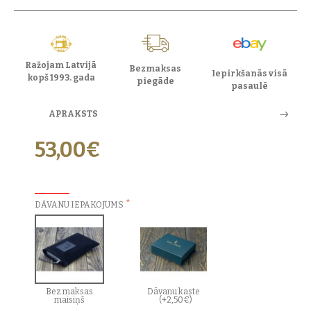
Ražojam Latvijā
Bezmaksas
Iepirkšanās visā
kopš 1993. gada
piegāde
pasaulē
APRAKSTS
53,00€
PAPILDU IZVĒLES:
DĀVANU IEPAKOJUMS
Bez maksas
Dāvanu kaste
maisiņš
(+2,50€)