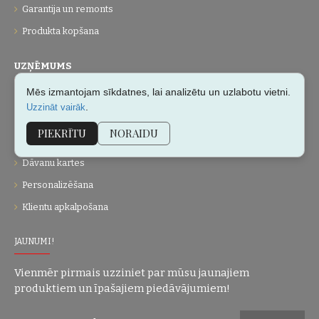
Garantija un remonts
Produkta kopšana
UZŅĒMUMS
Mēs izmantojam sīkdatnes, lai analizētu un uzlabotu vietni.
Par mums
.
Uzzināt vairāk
Kontakti
PIEKRĪTU
NORAIDU
Vietnes karte
Dāvanu kartes
Personalizēšana
Klientu apkalpošana
JAUNUMI!
Vienmēr pirmais uzziniet par mūsu jaunajiem
produktiem un īpašajiem piedāvājumiem!