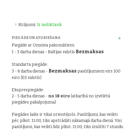
Krājumi:
Ir noliktavā
PIEGĀDE UN ATGRIEŠANA
Piegāde ar Omniva pakomātiem:
Bezmaksas
1 - 3 darba dienas - Baltijas valstīs
Standarta piegāde:
Bezmaksas
3 - 8 darba dienas -
pasūtījumiem virs 100
eiro (ES valstīs)
Eksprespiegāde:
2 - 5 darba dienas -
no 18 eiro
(atkarībā no izvēlētā
piegādes pakalpojuma)
Piegādes laiks ir tikai orientējošs. Pasūtījumi, kas veikti
pēc plkst. 11:00, tiks apstrādāti nākamajā darba dienā. Visi
pasūtījumi, kas veikti līdz plkst. 11:00, tiks izsūtīti 7 stundu