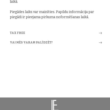
laikā.
Piegādes laiks var mainīties. Papildu informācija par
piegādi ir pieejama pirkuma noformēšanas laikā.
TAX FREE
VAI MĒS VARAM PALĪDZĒT?