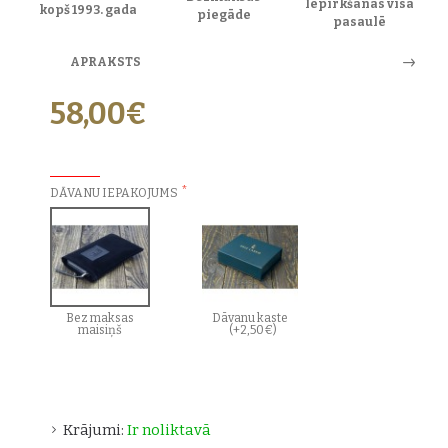
Iepirkšanās visā
kopš 1993. gada
piegāde
pasaulē
APRAKSTS
58,00€
PAPILDU IZVĒLES:
DĀVANU IEPAKOJUMS
Bez maksas
Dāvanu kaste
maisiņš
(+2,50€)
Krājumi:
Ir noliktavā