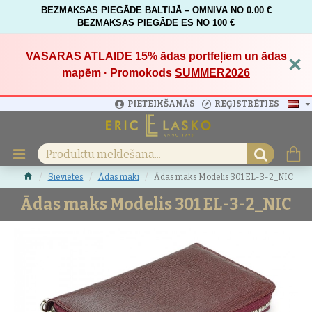
BEZMAKSAS PIEGĀDE BALTIJĀ – OMNIVA NO 0.00 €
BEZMAKSAS PIEGĀDE ES NO 100 €
VASARAS ATLAIDE 15%
ādas portfeļiem un ādas
×
mapēm · Promokods
SUMMER2026
PIETEIKŠANĀS
REĢISTRĒTIES
Sievietes
Ādas maki
Ādas maks Modelis 301 EL-3-2_NIC
Ādas maks Modelis 301 EL-3-2_NIC