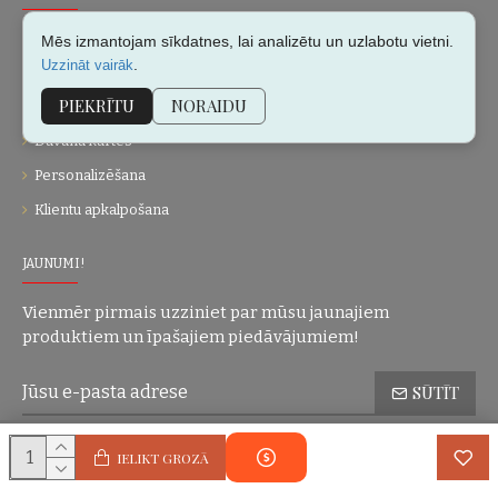
Par mums
Mēs izmantojam sīkdatnes, lai analizētu un uzlabotu vietni.
.
Uzzināt vairāk
Kontakti
PIEKRĪTU
NORAIDU
Vietnes karte
Dāvanu kartes
Personalizēšana
Klientu apkalpošana
JAUNUMI!
Vienmēr pirmais uzziniet par mūsu jaunajiem
produktiem un īpašajiem piedāvājumiem!
SŪTĪT
Konfidencialitātes politika
Esmu iepazinies(-usies) ar sadaļu
un
IELIKT GROZĀ
piekrītu visiem minētajiem noteikumiem