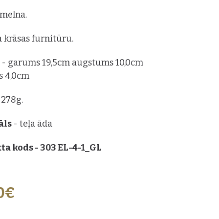
: melna.
a krāsas furnitūru.
s
- garums 19,5cm augstums 10,0cm
s 4,0cm
 278g.
āls
- teļa āda
ta kods - 303 EL-4-1_GL
0€
ZVĒLES: