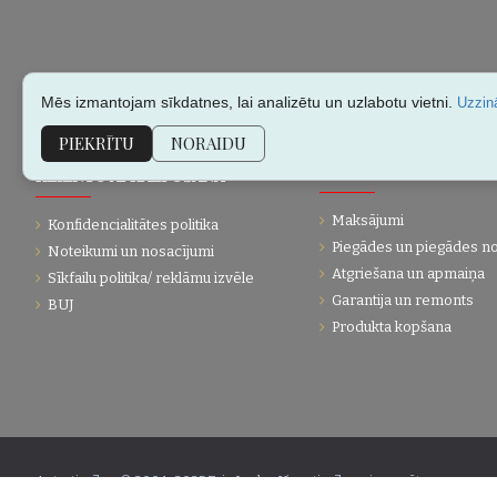
Mēs izmantojam sīkdatnes, lai analizētu un uzlabotu vietni.
Uzzinā
PIEKRĪTU
NORAIDU
KLIENTU APKALPOŠANA
PĀRDOŠANAS INFORMĀC
Maksājumi
Konfidencialitātes politika
Piegādes un piegādes n
Noteikumi un nosacījumi
Atgriešana un apmaiņa
Sīkfailu politika/ reklāmu izvēle
Garantija un remonts
BUJ
Produkta kopšana
Autortiesības © 2004-2025 Eric Lasko. Visas tiesības aizsargātas.