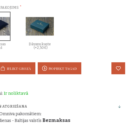
EPAKOJUMS
sas
Dāvanu kaste
ņš
(+2,50€)
IELIKT GROZĀ
NOPIRKT TAGAD
i:
Ir noliktavā
N ATGRIEŠANA
r Omniva pakomātiem:
Bezmaksas
dienas - Baltijas valstīs