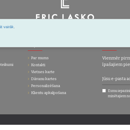
.
Šarlotes 18a-7, Rīga, Latvija
t vairāk
IJA
UZŅĒMUMS
JAUNUMI!
Vienmēr pirm
Par mums
īpašajiem pi
oteikumi
Kontakti
Vietnes karte
Dāvanu kartes
Personalizēšana
Esmu iepazini
Klientu apkalpošana
minētajiem n