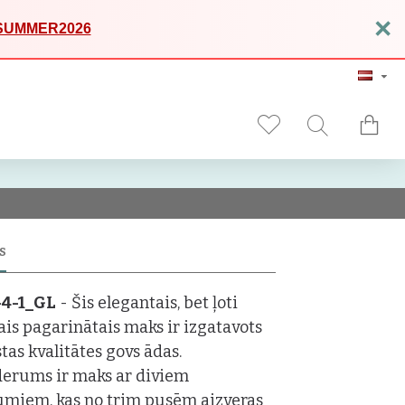
×
SUMMER2026
S
-4-1_GL
- Šis elegantais, bet ļoti
gais pagarinātais maks ir izgatavots
tas kvalitātes govs ādas.
derums ir maks ar diviem
umiem, kas no trim pusēm aizveras