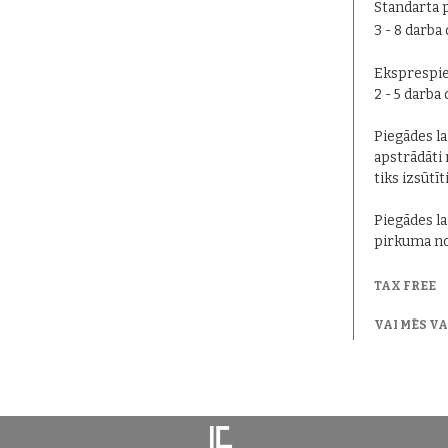
Standarta 
3 - 8 darba
Eksprespie
2 - 5 darba
Piegādes lai
apstrādāti 
tiks izsūtīt
Piegādes la
pirkuma no
TAX FREE
VAI MĒS V