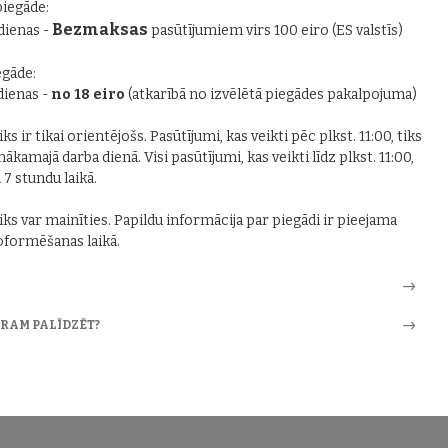
piegāde:
Bezmaksas
 dienas -
pasūtījumiem virs 100 eiro (ES valstīs)
gāde:
 dienas -
no 18 eiro
(atkarībā no izvēlētā piegādes pakalpojuma)
ks ir tikai orientējošs. Pasūtījumi, kas veikti pēc plkst. 11:00, tiks
nākamajā darba dienā. Visi pasūtījumi, kas veikti līdz plkst. 11:00,
i 7 stundu laikā.
iks var mainīties. Papildu informācija par piegādi ir pieejama
formēšanas laikā.
ARAM PALĪDZĒT?