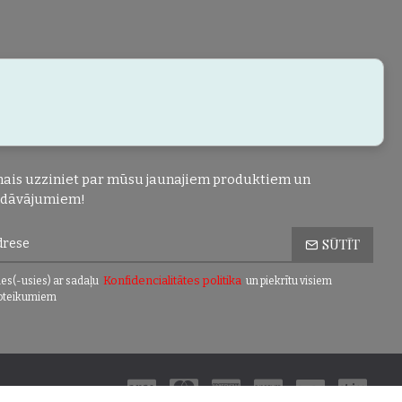
ais uzziniet par mūsu jaunajiem produktiem un
edāvājumiem!
SŪTĪT
Konfidencialitātes politika
es(-usies) ar sadaļu
un piekrītu visiem
oteikumiem