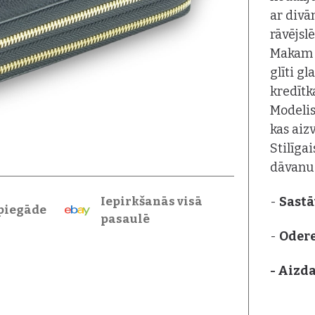
ar divā
rāvējsl
Makam i
glīti g
kredītk
Modelis
kas aiz
Stilīga
dāvanu 
Iepirkšanās visā
-
Sastā
piegāde
pasaulē
-
Oder
- Aizda