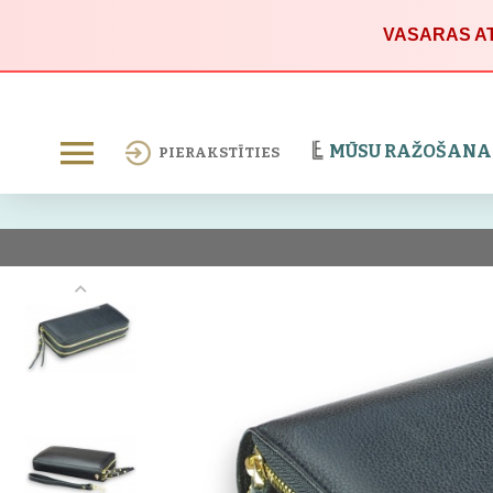
VASARAS AT
MŪSU RAŽOŠANA
PIERAKSTĪTIES