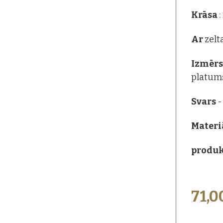
Krāsa
Ar
zelt
Izmēr
platum
Svars
-
Materi
produk
71,0
PAPILDU I