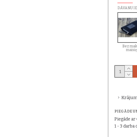
DĀVANU I
Bez mak
maisi
Krājum
PIEGĀDE U
Piegāde a
1 - 3 darba 