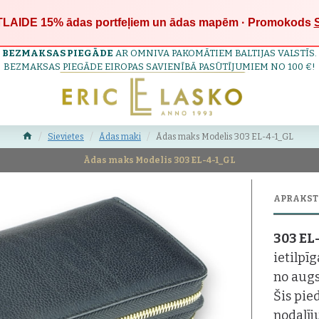
LAIDE 15%
ādas portfeļiem un ādas mapēm · Promokods
BEZMAKSAS PIEGĀDE
AR OMNIVA PAKOMĀTIEM BALTIJAS VALSTĪS.
BEZMAKSAS PIEGĀDE EIROPAS SAVIENĪBĀ PASŪTĪJUMIEM NO 100 €!
Sievietes
Ādas maki
Ādas maks Modelis 303 EL-4-1_GL
Ādas maks Modelis 303 EL-4-1_GL
APRAKST
303 EL
ietilpī
no augs
Šis pie
nodalīj