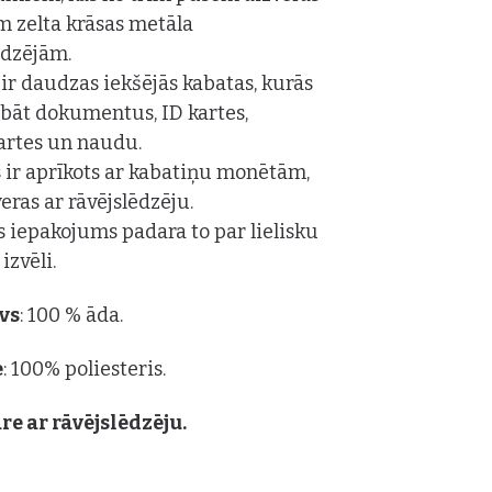
m zelta krāsas metāla
ēdzējām.
r daudzas iekšējās kabatas, kurās
labāt dokumentus, ID kartes,
artes un naudu.
 ir aprīkots ar kabatiņu monētām,
veras ar rāvējslēdzēju.
is iepakojums padara to par lielisku
izvēli.
vs
: 100 % āda.
e
: 100% poliesteris.
re ar rāvējslēdzēju.