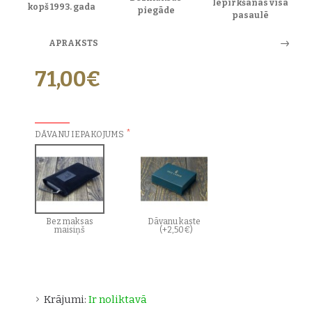
Iepirkšanās visā
kopš 1993. gada
piegāde
pasaulē
APRAKSTS
71,00€
PAPILDU IZVĒLES:
DĀVANU IEPAKOJUMS
Bez maksas
Dāvanu kaste
maisiņš
(+2,50€)
Krājumi:
Ir noliktavā