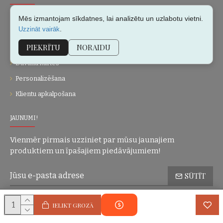
Par mums
Mēs izmantojam sīkdatnes, lai analizētu un uzlabotu vietni.
.
Uzzināt vairāk
Kontakti
PIEKRĪTU
NORAIDU
Vietnes karte
Dāvanu kartes
Personalizēšana
Klientu apkalpošana
JAUNUMI!
Vienmēr pirmais uzziniet par mūsu jaunajiem
produktiem un īpašajiem piedāvājumiem!
SŪTĪT
Konfidencialitātes politika
Esmu iepazinies(-usies) ar sadaļu
un
IELIKT GROZĀ
piekrītu visiem minētajiem noteikumiem