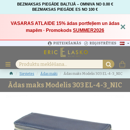
BEZMAKSAS PIEGĀDE BALTIJĀ – OMNIVA NO 0.00 €
BEZMAKSAS PIEGĀDE ES NO 100 €
VASARAS ATLAIDE 15%
ādas portfeļiem un ādas
×
mapēm · Promokods
SUMMER2026
PIETEIKŠANĀS
REĢISTRĒTIES
Sievietes
Ādas maki
Ādas maks Modelis 303 EL-4-3_NIC
Ādas maks Modelis 303 EL-4-3_NIC