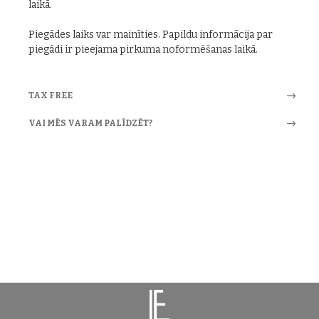
laikā.
Piegādes laiks var mainīties. Papildu informācija par
piegādi ir pieejama pirkuma noformēšanas laikā.
TAX FREE
VAI MĒS VARAM PALĪDZĒT?