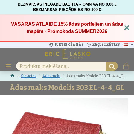
BEZMAKSAS PIEGĀDE BALTIJĀ – OMNIVA NO 0.00 €
BEZMAKSAS PIEGĀDE ES NO 100 €
VASARAS ATLAIDE 15%
ādas portfeļiem un ādas
×
mapēm · Promokods
SUMMER2026
PIETEIKŠANĀS
REĢISTRĒTIES
Sievietes
Ādas maki
Ādas maks Modelis 303 EL-4-4_GL
Ādas maks Modelis 303 EL-4-4_GL