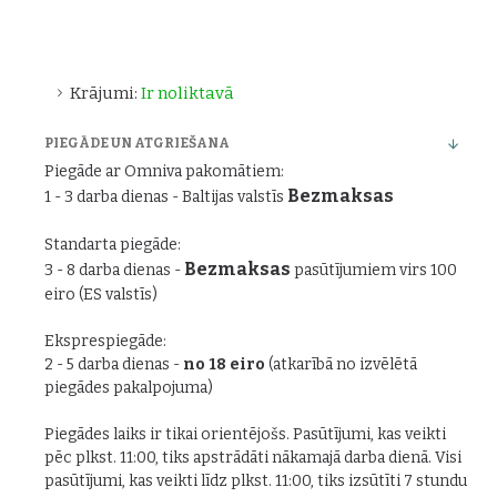
Krājumi:
Ir noliktavā
PIEGĀDE UN ATGRIEŠANA
Piegāde ar Omniva pakomātiem:
Bezmaksas
1 - 3 darba dienas - Baltijas valstīs
Standarta piegāde:
Bezmaksas
3 - 8 darba dienas -
pasūtījumiem virs 100
eiro (ES valstīs)
Eksprespiegāde:
2 - 5 darba dienas -
no 18 eiro
(atkarībā no izvēlētā
piegādes pakalpojuma)
Piegādes laiks ir tikai orientējošs. Pasūtījumi, kas veikti
pēc plkst. 11:00, tiks apstrādāti nākamajā darba dienā. Visi
pasūtījumi, kas veikti līdz plkst. 11:00, tiks izsūtīti 7 stundu