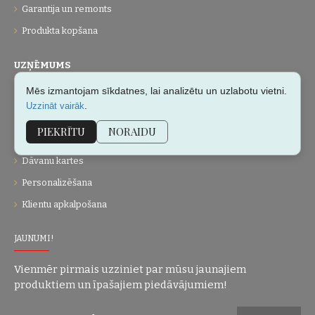
Garantija un remonts
Produkta kopšana
UZŅĒMUMS
Mēs izmantojam sīkdatnes, lai analizētu un uzlabotu vietni.
Par mums
.
Uzzināt vairāk
Kontakti
PIEKRĪTU
NORAIDU
Vietnes karte
Dāvanu kartes
Personalizēšana
Klientu apkalpošana
JAUNUMI!
Vienmēr pirmais uzziniet par mūsu jaunajiem
produktiem un īpašajiem piedāvājumiem!