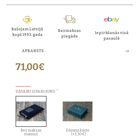
Ražojam Latvijā
Bezmaksas
Iepirkšanās visā
kopš 1993. gada
piegāde
pasaulē
APRAKSTS
71,00€
PAPILDU IZVĒLES:
DĀVANU IEPAKOJUMS
Bez maksas
Dāvanu kaste
maisiņš
(+2,50€)