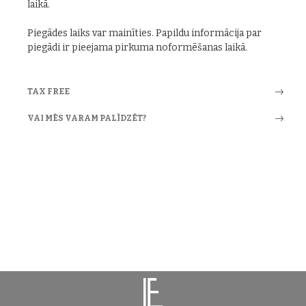
laikā.
Piegādes laiks var mainīties. Papildu informācija par
piegādi ir pieejama pirkuma noformēšanas laikā.
TAX FREE
VAI MĒS VARAM PALĪDZĒT?