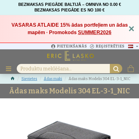
BEZMAKSAS PIEGĀDE BALTIJĀ – OMNIVA NO 0.00 €
BEZMAKSAS PIEGĀDE ES NO 100 €
VASARAS ATLAIDE 15%
ādas portfeļiem un ādas
×
mapēm · Promokods
SUMMER2026
PIETEIKŠANĀS
REĢISTRĒTIES
Sievietes
Ādas maki
Ādas maks Modelis 304 EL-3-1_NIC
Ādas maks Modelis 304 EL-3-1_NIC