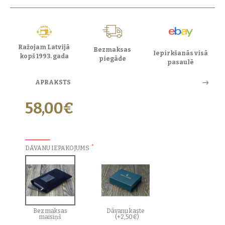
Ražojam Latvijā
Bezmaksas
Iepirkšanās visā
kopš 1993. gada
piegāde
pasaulē
APRAKSTS
58,00€
PAPILDU IZVĒLES:
DĀVANU IEPAKOJUMS
Bez maksas
Dāvanu kaste
maisiņš
(+2,50€)