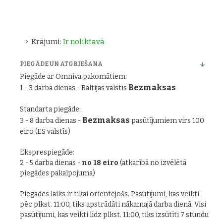
Krājumi:
Ir noliktavā
PIEGĀDE UN ATGRIEŠANA
Piegāde ar Omniva pakomātiem:
Bezmaksas
1 - 3 darba dienas - Baltijas valstīs
Standarta piegāde:
Bezmaksas
3 - 8 darba dienas -
pasūtījumiem virs 100
eiro (ES valstīs)
Eksprespiegāde:
2 - 5 darba dienas -
no 18 eiro
(atkarībā no izvēlētā
piegādes pakalpojuma)
Piegādes laiks ir tikai orientējošs. Pasūtījumi, kas veikti
pēc plkst. 11:00, tiks apstrādāti nākamajā darba dienā. Visi
pasūtījumi, kas veikti līdz plkst. 11:00, tiks izsūtīti 7 stundu