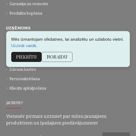
Garantija un remonts
Produkta kopšana
UZŅĒMUMS
Mēs izmantojam sīkdatnes, lai analizētu un uzlabotu vietni.
Par mums
.
Uzzināt vairāk
Kontakti
PIEKRĪTU
NORAIDU
Vietnes karte
Dāvanu kartes
Personalizēšana
Klientu apkalpošana
JAUNUMI!
Vienmēr pirmais uzziniet par mūsu jaunajiem
produktiem un īpašajiem piedāvājumiem!