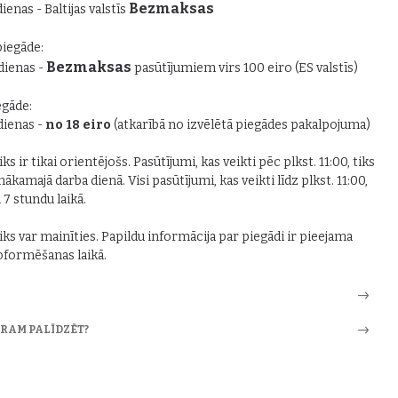
Bezmaksas
dienas - Baltijas valstīs
piegāde:
Bezmaksas
 dienas -
pasūtījumiem virs 100 eiro (ES valstīs)
gāde:
 dienas -
no 18 eiro
(atkarībā no izvēlētā piegādes pakalpojuma)
ks ir tikai orientējošs. Pasūtījumi, kas veikti pēc plkst. 11:00, tiks
nākamajā darba dienā. Visi pasūtījumi, kas veikti līdz plkst. 11:00,
i 7 stundu laikā.
iks var mainīties. Papildu informācija par piegādi ir pieejama
formēšanas laikā.
ARAM PALĪDZĒT?