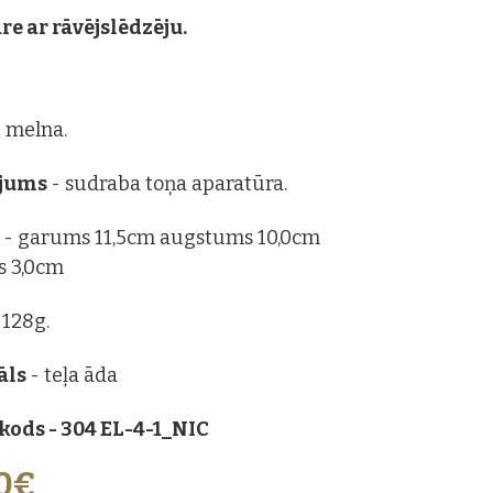
re ar rāvējslēdzēju.
- melna.
ājums
- sudraba toņa aparatūra.
s
- garums 11,5cm augstums 10,0cm
s 3,0cm
 128g.
āls
- teļa āda
kods - 304 EL-4-1_NIC
00€