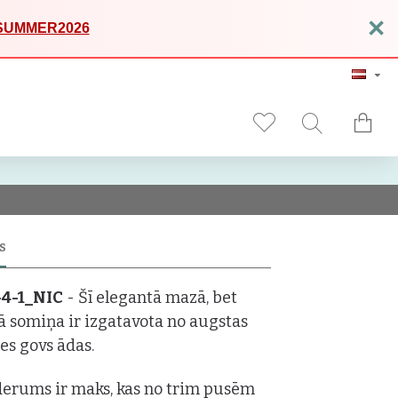
×
SUMMER2026
S
-4-1_NIC
- Šī elegantā mazā, bet
gā somiņa ir izgatavota no augstas
tes govs ādas.
derums ir maks, kas no trim pusēm