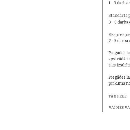
1 - 3 darba 
Standarta 
3 - 8 darba
Eksprespie
2 - 5 darba
Piegādes lai
apstrādāti 
tiks izsūtīt
Piegādes la
pirkuma no
TAX FREE
VAI MĒS V