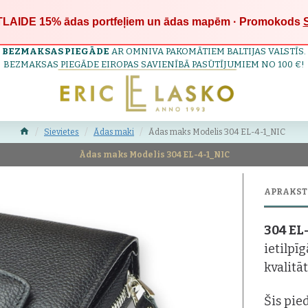
LAIDE 15%
ādas portfeļiem un ādas mapēm · Promokods
BEZMAKSAS PIEGĀDE
AR OMNIVA PAKOMĀTIEM BALTIJAS VALSTĪS.
BEZMAKSAS PIEGĀDE EIROPAS SAVIENĪBĀ PASŪTĪJUMIEM NO 100 €!
Sievietes
Ādas maki
Ādas maks Modelis 304 EL-4-1_NIC
Ādas maks Modelis 304 EL-4-1_NIC
APRAKST
304 EL
ietilpī
kvalitā
Šis pie