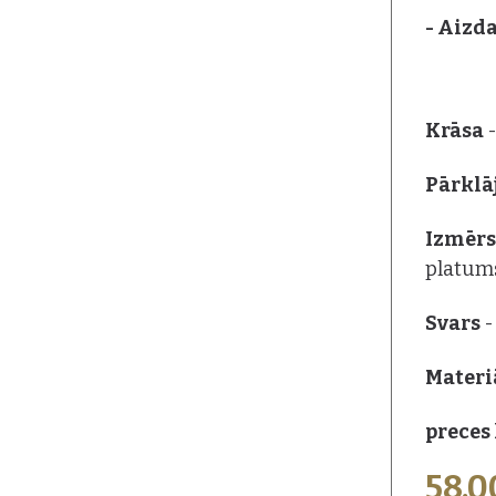
- Aizda
Krāsa
Pārkl
Izmēr
platum
Svars
-
Materi
preces 
58,