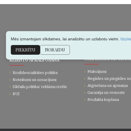
Mēs izmantojam sīkdatnes, lai analizētu un uzlabotu vietni.
Uzzinā
PIEKRĪTU
NORAIDU
KLIENTU APKALPOŠANA
PĀRDOŠANAS INFORMĀC
Maksājumi
Konfidencialitātes politika
Piegādes un piegādes n
Noteikumi un nosacījumi
Atgriešana un apmaiņa
Sīkfailu politika/ reklāmu izvēle
Garantija un remonts
BUJ
Produkta kopšana