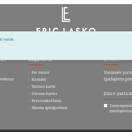
.
t vairāk
Šarlotes 18a-7, Rīga, Latvija
IJA
UZŅĒMUMS
JAUNUMI!
Vienmēr pirm
Par mums
īpašajiem pi
oteikumi
Kontakti
Vietnes karte
Dāvanu kartes
Personalizēšana
Esmu iepazini
Klientu apkalpošana
minētajiem n