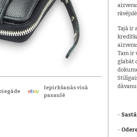
aizvera
rāvējsl
Tajā ir
kredīt
aizvera
Tam ir 
glabāt 
dokumen
Stilīga
dāvanu 
Iepirkšanās visā
piegāde
pasaulē
-
Sastā
-
Oder