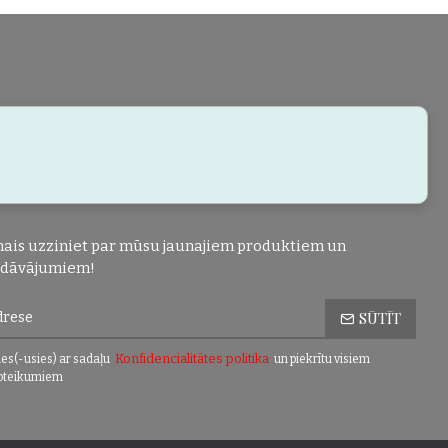
ais uzziniet par mūsu jaunajiem produktiem un
edāvājumiem!
SŪTĪT
Konfidencialitātes politika
es(-usies) ar sadaļu
un piekrītu visiem
oteikumiem