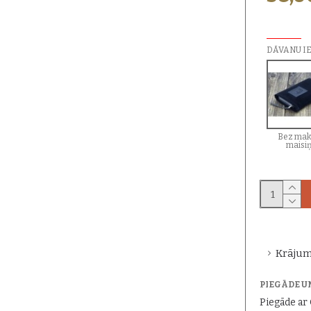
PAPILDU I
DĀVANU I
Bez mak
maisi
Krājum
PIEGĀDE U
Piegāde a