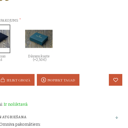
ZVĒLES:
EPAKOJUMS
sas
Dāvanu kaste
ņš
(+2,50€)
IELIKT GROZĀ
NOPIRKT TAGAD
i:
Ir noliktavā
N ATGRIEŠANA
r Omniva pakomātiem: