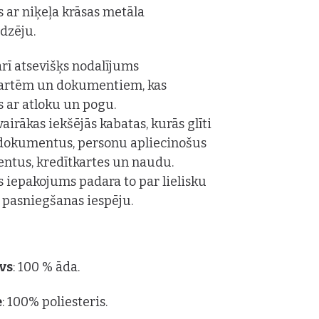
s ar niķeļa krāsas metāla
ēdzēju.
 arī atsevišķs nodalījums
kartēm un dokumentiem, kas
s ar atloku un pogu.
vairākas iekšējās kabatas, kurās glīti
dokumentus, personu apliecinošus
tus, kredītkartes un naudu.
is iepakojums padara to par lielisku
pasniegšanas iespēju.
vs
: 100 % āda.
e
: 100% poliesteris.