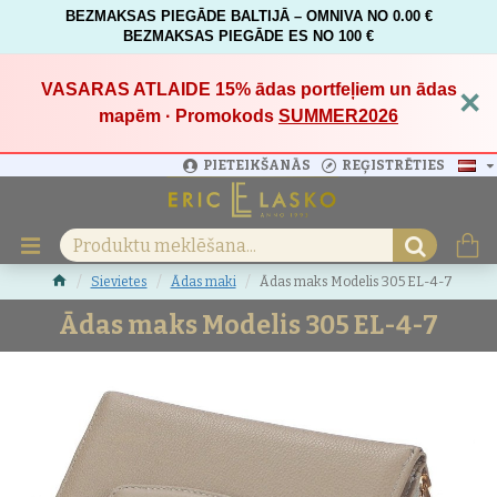
BEZMAKSAS PIEGĀDE BALTIJĀ – OMNIVA NO 0.00 €
BEZMAKSAS PIEGĀDE ES NO 100 €
VASARAS ATLAIDE 15%
ādas portfeļiem un ādas
×
mapēm · Promokods
SUMMER2026
PIETEIKŠANĀS
REĢISTRĒTIES
Sievietes
Ādas maki
Ādas maks Modelis 305 EL-4-7
Ādas maks Modelis 305 EL-4-7