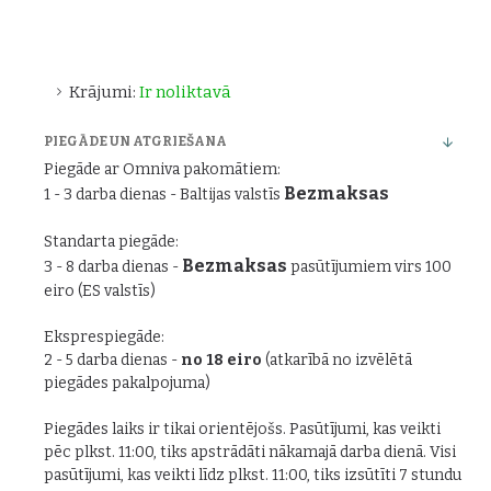
Krājumi:
Ir noliktavā
PIEGĀDE UN ATGRIEŠANA
Piegāde ar Omniva pakomātiem:
Bezmaksas
1 - 3 darba dienas - Baltijas valstīs
Standarta piegāde:
Bezmaksas
3 - 8 darba dienas -
pasūtījumiem virs 100
eiro (ES valstīs)
Eksprespiegāde:
2 - 5 darba dienas -
no 18 eiro
(atkarībā no izvēlētā
piegādes pakalpojuma)
Piegādes laiks ir tikai orientējošs. Pasūtījumi, kas veikti
pēc plkst. 11:00, tiks apstrādāti nākamajā darba dienā. Visi
pasūtījumi, kas veikti līdz plkst. 11:00, tiks izsūtīti 7 stundu