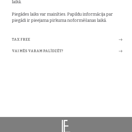
laikā.
Piegādes laiks var mainīties. Papildu informācija par
piegādi ir pieejama pirkuma noformēšanas laikā.
TAX FREE
VAI MĒS VARAM PALĪDZĒT?