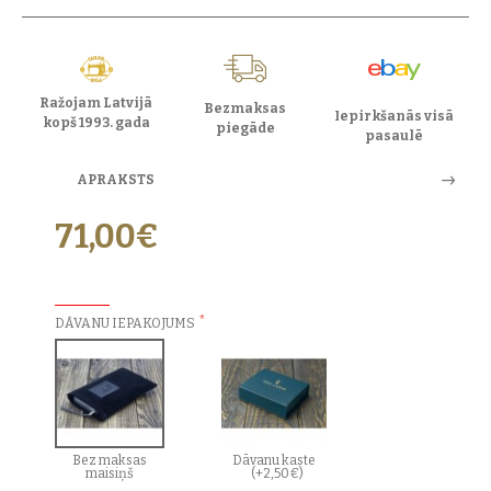
Ražojam Latvijā
Bezmaksas
Iepirkšanās visā
kopš 1993. gada
piegāde
pasaulē
APRAKSTS
71,00€
PAPILDU IZVĒLES:
DĀVANU IEPAKOJUMS
Bez maksas
Dāvanu kaste
maisiņš
(+2,50€)