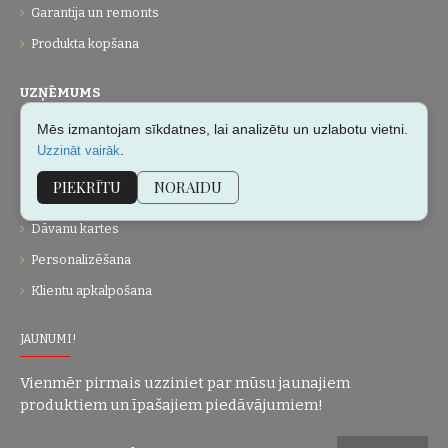
Garantija un remonts
Produkta kopšana
UZŅĒMUMS
Mēs izmantojam sīkdatnes, lai analizētu un uzlabotu vietni.
Par mums
.
Uzzināt vairāk
Kontakti
PIEKRĪTU
NORAIDU
Vietnes karte
Dāvanu kartes
Personalizēšana
Klientu apkalpošana
JAUNUMI!
Vienmēr pirmais uzziniet par mūsu jaunajiem
produktiem un īpašajiem piedāvājumiem!