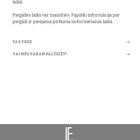
laikā.
Piegādes laiks var mainīties. Papildu informācija par
piegādi ir pieejama pirkuma noformēšanas laikā.
TAX FREE
VAI MĒS VARAM PALĪDZĒT?