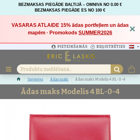
BEZMAKSAS PIEGĀDE BALTIJĀ – OMNIVA NO 0.00 €
BEZMAKSAS PIEGĀDE ES NO 100 €
VASARAS ATLAIDE 15%
ādas portfeļiem un ādas
×
mapēm · Promokods
SUMMER2026
PIETEIKŠANĀS
REĢISTRĒTIES
Sievietes
Ādas maki
Ādas maks Modelis 4 BL-0-4
Ādas maks Modelis 4 BL-0-4