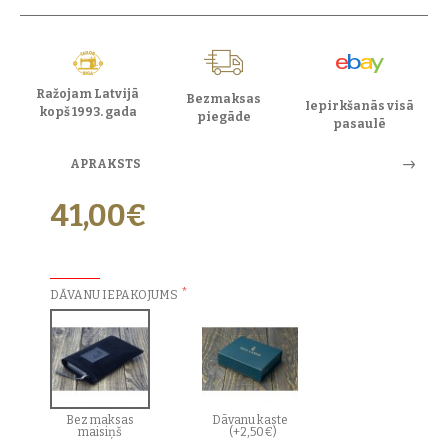
Ražojam Latvijā
Bezmaksas
Iepirkšanās visā
kopš 1993. gada
piegāde
pasaulē
APRAKSTS
41,00€
PAPILDU IZVĒLES:
DĀVANU IEPAKOJUMS
Bez maksas
Dāvanu kaste
maisiņš
(+2,50€)