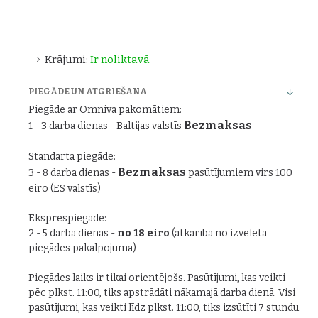
Krājumi:
Ir noliktavā
PIEGĀDE UN ATGRIEŠANA
Piegāde ar Omniva pakomātiem:
Bezmaksas
1 - 3 darba dienas - Baltijas valstīs
Standarta piegāde:
Bezmaksas
3 - 8 darba dienas -
pasūtījumiem virs 100
eiro (ES valstīs)
Eksprespiegāde:
2 - 5 darba dienas -
no 18 eiro
(atkarībā no izvēlētā
piegādes pakalpojuma)
Piegādes laiks ir tikai orientējošs. Pasūtījumi, kas veikti
pēc plkst. 11:00, tiks apstrādāti nākamajā darba dienā. Visi
pasūtījumi, kas veikti līdz plkst. 11:00, tiks izsūtīti 7 stundu