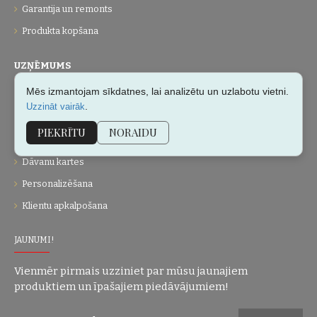
Garantija un remonts
Produkta kopšana
UZŅĒMUMS
Mēs izmantojam sīkdatnes, lai analizētu un uzlabotu vietni.
Par mums
.
Uzzināt vairāk
Kontakti
PIEKRĪTU
NORAIDU
Vietnes karte
Dāvanu kartes
Personalizēšana
Klientu apkalpošana
JAUNUMI!
Vienmēr pirmais uzziniet par mūsu jaunajiem
produktiem un īpašajiem piedāvājumiem!