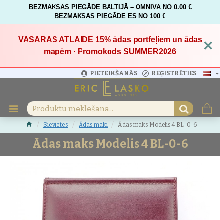
BEZMAKSAS PIEGĀDE BALTIJĀ – OMNIVA NO 0.00 €
BEZMAKSAS PIEGĀDE ES NO 100 €
VASARAS ATLAIDE 15%
ādas portfeļiem un ādas
×
mapēm · Promokods
SUMMER2026
PIETEIKŠANĀS
REĢISTRĒTIES
Sievietes
Ādas maki
Ādas maks Modelis 4 BL-0-6
Ādas maks Modelis 4 BL-0-6