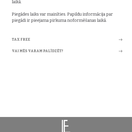
laikā.
Piegādes laiks var mainīties. Papildu informācija par
piegādi ir pieejama pirkuma noformēšanas laikā.
TAX FREE
VAI MĒS VARAM PALĪDZĒT?