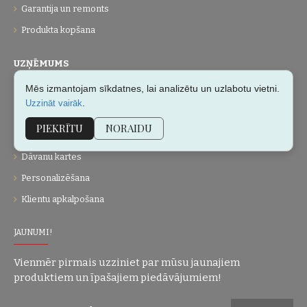
Garantija un remonts
Produkta kopšana
UZŅĒMUMS
Mēs izmantojam sīkdatnes, lai analizētu un uzlabotu vietni.
Par mums
.
Uzzināt vairāk
Kontakti
PIEKRĪTU
NORAIDU
Vietnes karte
Dāvanu kartes
Personalizēšana
Klientu apkalpošana
JAUNUMI!
Vienmēr pirmais uzziniet par mūsu jaunajiem
produktiem un īpašajiem piedāvājumiem!