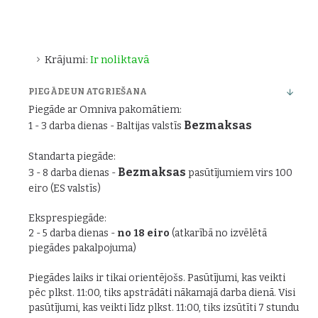
Krājumi:
Ir noliktavā
PIEGĀDE UN ATGRIEŠANA
Piegāde ar Omniva pakomātiem:
Bezmaksas
1 - 3 darba dienas - Baltijas valstīs
Standarta piegāde:
Bezmaksas
3 - 8 darba dienas -
pasūtījumiem virs 100
eiro (ES valstīs)
Eksprespiegāde:
2 - 5 darba dienas -
no 18 eiro
(atkarībā no izvēlētā
piegādes pakalpojuma)
Piegādes laiks ir tikai orientējošs. Pasūtījumi, kas veikti
pēc plkst. 11:00, tiks apstrādāti nākamajā darba dienā. Visi
pasūtījumi, kas veikti līdz plkst. 11:00, tiks izsūtīti 7 stundu