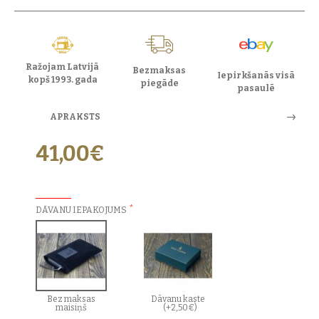
Ražojam Latvijā
Bezmaksas
Iepirkšanās visā
kopš 1993. gada
piegāde
pasaulē
APRAKSTS
41,00€
PAPILDU IZVĒLES:
DĀVANU IEPAKOJUMS
Bez maksas
Dāvanu kaste
maisiņš
(+2,50€)