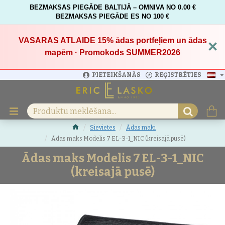
BEZMAKSAS PIEGĀDE BALTIJĀ – OMNIVA NO 0.00 €
BEZMAKSAS PIEGĀDE ES NO 100 €
VASARAS ATLAIDE 15%
ādas portfeļiem un ādas
×
mapēm · Promokods
SUMMER2026
PIETEIKŠANĀS
REĢISTRĒTIES
Sievietes
Ādas maki
Ādas maks Modelis 7 EL-3-1_NIC (kreisajā pusē)
Ādas maks Modelis 7 EL-3-1_NIC
(kreisajā pusē)