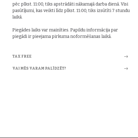
pēc plkst. 11:00, tiks apstrādāti nākamajā darba dienā. Visi
pasūtījumi, kas veikti līdz plkst. 11:00, tiks izsūtīti 7 stundu
laikā.
Piegādes laiks var mainīties. Papildu informācija par
piegādi ir pieejama pirkuma noformēšanas laikā.
TAX FREE
VAI MĒS VARAM PALĪDZĒT?