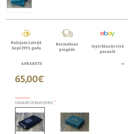
Ražojam Latvijā
Bezmaksas
Iepirkšanās visā
kopš 1993. gada
piegāde
pasaulē
APRAKSTS
65,00€
PAPILDU IZVĒLES:
DĀVANU IEPAKOJUMS