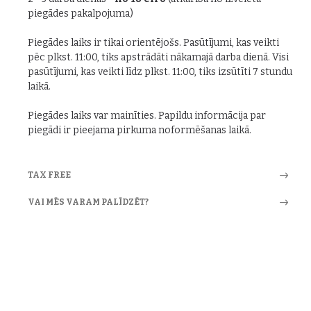
piegādes pakalpojuma)
Piegādes laiks ir tikai orientējošs. Pasūtījumi, kas veikti
pēc plkst. 11:00, tiks apstrādāti nākamajā darba dienā. Visi
pasūtījumi, kas veikti līdz plkst. 11:00, tiks izsūtīti 7 stundu
laikā.
Piegādes laiks var mainīties. Papildu informācija par
piegādi ir pieejama pirkuma noformēšanas laikā.
TAX FREE
VAI MĒS VARAM PALĪDZĒT?