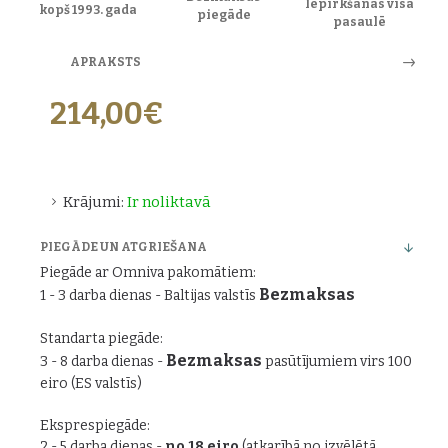
Iepirkšanās visā
kopš 1993. gada
piegāde
pasaulē
APRAKSTS
214,00€
Krājumi:
Ir noliktavā
PIEGĀDE UN ATGRIEŠANA
Piegāde ar Omniva pakomātiem:
Bezmaksas
1 - 3 darba dienas - Baltijas valstīs
Standarta piegāde:
Bezmaksas
3 - 8 darba dienas -
pasūtījumiem virs 100
eiro (ES valstīs)
Eksprespiegāde:
2 - 5 darba dienas -
no 18 eiro
(atkarībā no izvēlētā