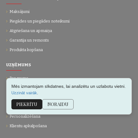
Maksājumi
Piegādes un piegādes noteikumi
Atgriešana un apmaiņa
Garantija un remonts
Produkta kopšana
UZŅĒMUMS
Par mums
Mēs izmantojam sīkdatnes, lai analizētu un uzlabotu vietni.
Kontakti
.
Uzzināt vairāk
Vietnes karte
PIEKRĪTU
NORAIDU
Dāvanu kartes
Personalizēšana
Klientu apkalpošana