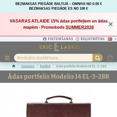
BEZMAKSAS PIEGĀDE BALTIJĀ – OMNIVA NO 0.00 €
BEZMAKSAS PIEGĀDE ES NO 100 €
VASARAS ATLAIDE 15%
ādas portfeļiem un ādas
×
mapēm · Promokods
SUMMER2026
PIETEIKŠANĀS
REĢISTRĒTIES
Sievietes
Portfeļi
Ādas portfelis Modelis 14 EL-3-2BR
Ādas portfelis Modelis 14 EL-3-2BR