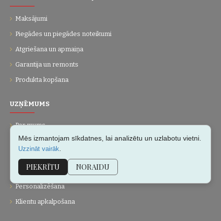
Maksājumi
Piegādes un piegādes noteikumi
Atgriešana un apmaiņa
Garantija un remonts
Produkta kopšana
UZŅĒMUMS
Par mums
Mēs izmantojam sīkdatnes, lai analizētu un uzlabotu vietni.
Kontakti
.
Uzzināt vairāk
Vietnes karte
PIEKRĪTU
NORAIDU
Dāvanu kartes
Personalizēšana
Klientu apkalpošana