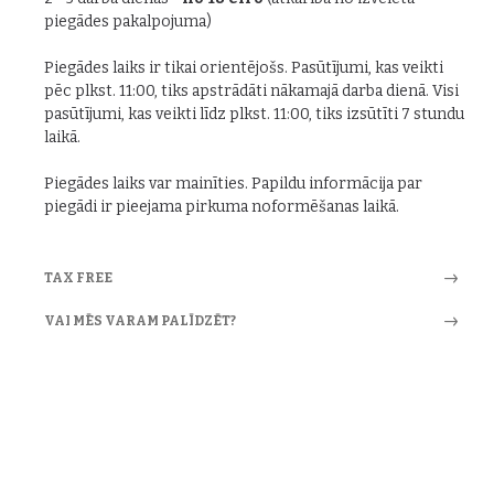
piegādes pakalpojuma)
Piegādes laiks ir tikai orientējošs. Pasūtījumi, kas veikti
pēc plkst. 11:00, tiks apstrādāti nākamajā darba dienā. Visi
pasūtījumi, kas veikti līdz plkst. 11:00, tiks izsūtīti 7 stundu
laikā.
Piegādes laiks var mainīties. Papildu informācija par
piegādi ir pieejama pirkuma noformēšanas laikā.
TAX FREE
VAI MĒS VARAM PALĪDZĒT?