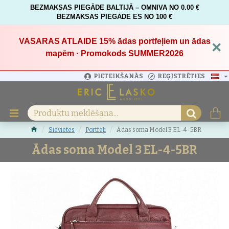
BEZMAKSAS PIEGĀDE BALTIJĀ – OMNIVA NO 0.00 €
BEZMAKSAS PIEGĀDE ES NO 100 €
VASARAS ATLAIDE 15%
ādas portfeļiem un ādas
×
mapēm · Promokods
SUMMER2026
PIETEIKŠANĀS
REĢISTRĒTIES
Sievietes
Portfeļi
Ādas soma Model 3 EL-4-5BR
Ādas soma Model 3 EL-4-5BR