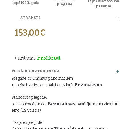
Iepirkšanās visā
kopš 1993. gada
piegāde
pasaulē
APRAKSTS
153,00€
Krājumi:
Ir noliktavā
PIEGĀDE UN ATGRIEŠANA
Piegāde ar Omniva pakomātiem:
Bezmaksas
1 - 3 darba dienas - Baltijas valstīs
Standarta piegāde:
Bezmaksas
3 - 8 darba dienas -
pasūtījumiem virs 100
eiro (ES valstīs)
Eksprespiegāde:
2 - 5 darba dienas -
no 18 eiro
(atkarībā no izvēlētā