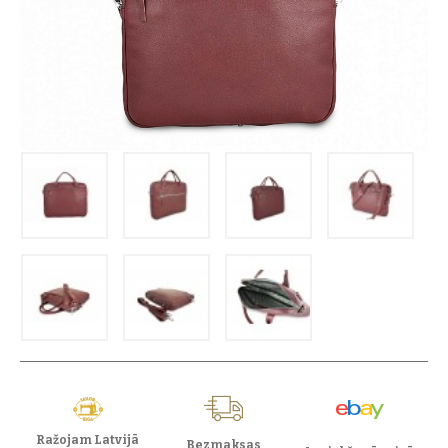
Ražojam Latvijā
Bezmaksas