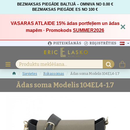
BEZMAKSAS PIEGĀDE BALTIJĀ – OMNIVA NO 0.00 €
BEZMAKSAS PIEGĀDE ES NO 100 €
VASARAS ATLAIDE 15%
ādas portfeļiem un ādas
×
mapēm · Promokods
SUMMER2026
PIETEIKŠANĀS
REĢISTRĒTIES
Sievietes
Rokassomas
Ādas soma Modelis 104EL4-1.7
Ādas soma Modelis 104EL4-1.7