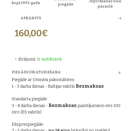
Iepirkšanās visā
kopš 1993. gada
piegāde
pasaulē
APRAKSTS
160,00€
Krājumi:
Ir noliktavā
PIEGĀDE UN ATGRIEŠANA
Piegāde ar Omniva pakomātiem:
Bezmaksas
1 - 3 darba dienas - Baltijas valstīs
Standarta piegāde:
Bezmaksas
3 - 8 darba dienas -
pasūtījumiem virs 100
eiro (ES valstīs)
Eksprespiegāde:
2 - 5 darba dienas -
no 18 eiro
(atkarībā no izvēlētā