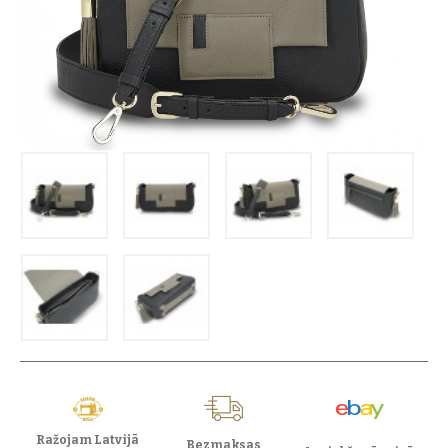
Ražojam Latvijā
Bezmaksas