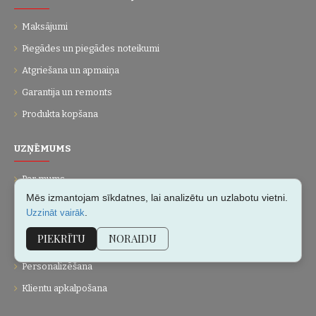
Maksājumi
Piegādes un piegādes noteikumi
Atgriešana un apmaiņa
Garantija un remonts
Produkta kopšana
UZŅĒMUMS
Par mums
Mēs izmantojam sīkdatnes, lai analizētu un uzlabotu vietni.
Kontakti
.
Uzzināt vairāk
Vietnes karte
PIEKRĪTU
NORAIDU
Dāvanu kartes
Personalizēšana
Klientu apkalpošana