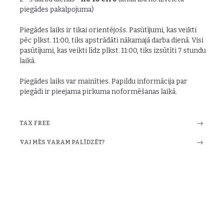
piegādes pakalpojuma)
Piegādes laiks ir tikai orientējošs. Pasūtījumi, kas veikti
pēc plkst. 11:00, tiks apstrādāti nākamajā darba dienā. Visi
pasūtījumi, kas veikti līdz plkst. 11:00, tiks izsūtīti 7 stundu
laikā.
Piegādes laiks var mainīties. Papildu informācija par
piegādi ir pieejama pirkuma noformēšanas laikā.
TAX FREE
VAI MĒS VARAM PALĪDZĒT?