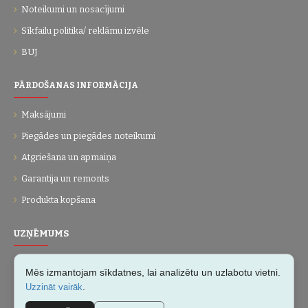
Noteikumi un nosacījumi
Sīkfailu politika/ reklāmu izvēle
BUJ
PĀRDOŠANAS INFORMĀCIJA
Maksājumi
Piegādes un piegādes noteikumi
Atgriešana un apmaiņa
Garantija un remonts
Produkta kopšana
UZŅĒMUMS
Par mums
Mēs izmantojam sīkdatnes, lai analizētu un uzlabotu vietni.
Kontakti
.
Uzzināt vairāk
Vietnes karte