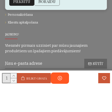
PIEKRĪTU
NORAIDU
Dāvanu kartes
Personalizēšana
Klientu apkalpošana
JAUNUMI!
Vienmēr pirmais uzziniet par mūsu jaunajiem
produktiem un īpašajiem piedāvājumiem!
SŪTĪT
Konfidencialitātes politika
Esmu iepazinies(-usies) ar sadaļu
un
IELIKT GROZĀ
piekrītu visiem minētajiem noteikumiem
Autortiesības © 2004-2025 Eric Lasko. Visas tiesības aizsargātas.