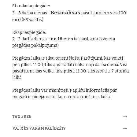
Standarta piegāde:
Bezmaksas
3 - 8 darba dienas -
pasūtījumiem virs 100
eiro (ES valstīs)
Eksprespiegāde:
2 - 5 darba dienas -
no 18 eiro
(atkarībā no izvēlētā
piegādes pakalpojuma)
Piegādes laiks ir tikai orientējošs. Pasūtījumi, kas veikti
pēc plkst. 11:00, tiks apstrādāti nākamajā darba dienā. Visi
pasūtījumi, kas veikti līdz plkst. 11:00, tiks izsūtīti 7 stundu
laikā.
Piegādes laiks var mainīties. Papildu informācija par
piegādi ir pieejama pirkuma noformēšanas laikā.
TAX FREE
VAI MĒS VARAM PALĪDZĒT?