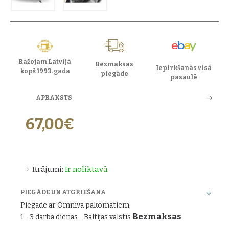
Ražojam Latvijā
Bezmaksas
Iepirkšanās visā
kopš 1993. gada
piegāde
pasaulē
APRAKSTS
67,00€
Krājumi:
Ir noliktavā
PIEGĀDE UN ATGRIEŠANA
Piegāde ar Omniva pakomātiem:
Bezmaksas
1 - 3 darba dienas - Baltijas valstīs