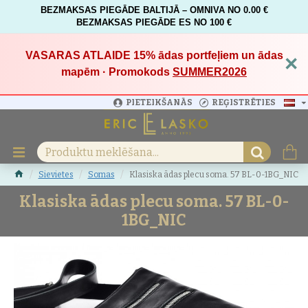
BEZMAKSAS PIEGĀDE BALTIJĀ – OMNIVA NO 0.00 €
BEZMAKSAS PIEGĀDE ES NO 100 €
VASARAS ATLAIDE 15%
ādas portfeļiem un ādas
×
mapēm · Promokods
SUMMER2026
PIETEIKŠANĀS
REĢISTRĒTIES
Sievietes
Somas
Klasiska ādas plecu soma. 57 BL-0-1BG_NIC
Klasiska ādas plecu soma. 57 BL-0-
1BG_NIC