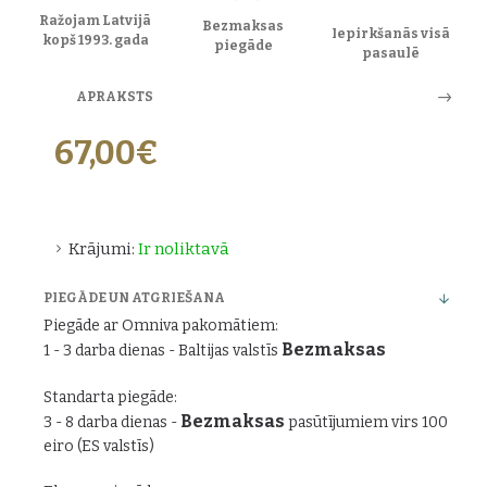
Ražojam Latvijā
Bezmaksas
Iepirkšanās visā
kopš 1993. gada
piegāde
pasaulē
APRAKSTS
67,00€
Krājumi:
Ir noliktavā
PIEGĀDE UN ATGRIEŠANA
Piegāde ar Omniva pakomātiem:
Bezmaksas
1 - 3 darba dienas - Baltijas valstīs
Standarta piegāde:
Bezmaksas
3 - 8 darba dienas -
pasūtījumiem virs 100
eiro (ES valstīs)