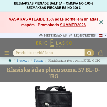
BEZMAKSAS PIEGĀDE BALTIJĀ – OMNIVA NO 0.00 €
BEZMAKSAS PIEGĀDE ES NO 100 €
VASARAS ATLAIDE 15%
ādas portfeļiem un ādas
×
mapēm · Promokods
SUMMER2026
PIETEIKŠANĀS
REĢISTRĒTIES
Sievietes
Somas
Klasiska ādas plecu soma. 57 BL-0-1BG
Klasiska ādas plecu soma. 57 BL-0-
1BG