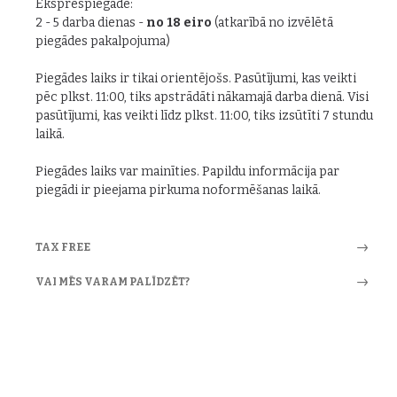
Eksprespiegāde:
2 - 5 darba dienas -
no 18 eiro
(atkarībā no izvēlētā
piegādes pakalpojuma)
Piegādes laiks ir tikai orientējošs. Pasūtījumi, kas veikti
pēc plkst. 11:00, tiks apstrādāti nākamajā darba dienā. Visi
pasūtījumi, kas veikti līdz plkst. 11:00, tiks izsūtīti 7 stundu
laikā.
Piegādes laiks var mainīties. Papildu informācija par
piegādi ir pieejama pirkuma noformēšanas laikā.
TAX FREE
VAI MĒS VARAM PALĪDZĒT?